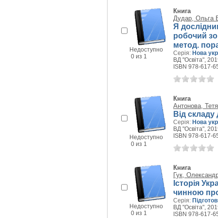
Книга
Дудар, Ольга 
Я дослідник
робочий зош
метод. пор
Недоступно
Серія:
Нова укр
0 из 1
ВД "Освіта", 2019
ISBN 978-617-6
Книга
Антонова, Тетя
Від складу 
Серія:
Нова укр
ВД "Освіта", 2019
ISBN 978-617-6
Недоступно
0 из 1
Книга
Гук, Олександр
Історія Укр
чинною пр
Серія:
Підготов
Недоступно
ВД "Освіта", 2019
0 из 1
ISBN 978-617-6