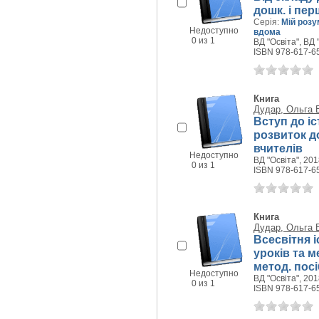
дошк. і пер
Серія:
Мій розу
Недоступно
вдома
0 из 1
ВД "Освіта", ВД "
ISBN 978-617-6
Книга
Дудар, Ольга 
Вступ до іс
розвиток до
вчителів
Недоступно
ВД "Освіта", 2018
0 из 1
ISBN 978-617-6
Книга
Дудар, Ольга 
Всесвітня і
уроків та м
метод. посі
Недоступно
ВД "Освіта", 2018
0 из 1
ISBN 978-617-6