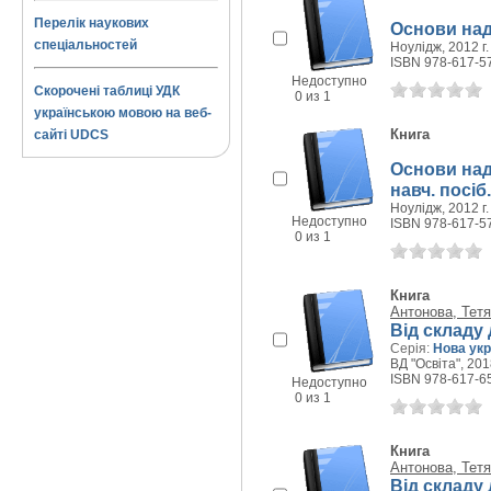
Перелік наукових
Основи над
спеціальностей
Ноулідж, 2012 г.
ISBN 978-617-5
Недоступно
Скорочені таблиці УДК
0 из 1
українською мовою на веб-
Книга
сайті UDCS
Основи над
навч. посіб.
Ноулідж, 2012 г.
Недоступно
ISBN 978-617-5
0 из 1
Книга
Антонова, Тетя
Від складу 
Серія:
Нова укр
ВД "Освіта", 2018
ISBN 978-617-6
Недоступно
0 из 1
Книга
Антонова, Тетя
Від складу 