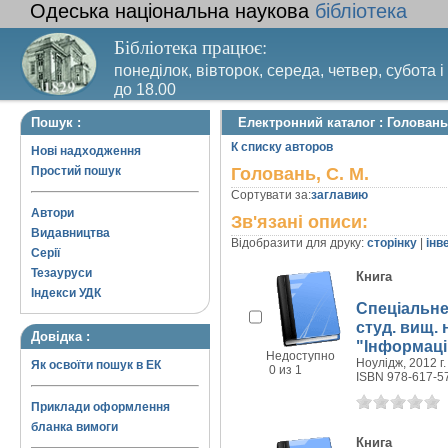
Одеська національна наукова
бібліотека
Бібліотека працює:
понеділок, вівторок, середа, четвер, субота і
до 18.00
Вихідний день – п’ятниця. Останній четвер м
Пошук :
Електронний каталог : Головань,
санітарний день
К списку авторов
Нові надходження
Простий пошук
Головань, С. М.
Сортувати за:
заглавию
Автори
Зв'язані описи:
Видавництва
Відобразити для друку:
сторінку
|
інв
Серії
Тезауруси
Книга
Індекси УДК
Спеціальне 
студ. вищ. 
Довідка :
"Інформаці
Недоступно
Ноулідж, 2012 г.
Як освоїти пошук в ЕК
0 из 1
ISBN 978-617-5
Приклади оформлення
бланка вимоги
Книга