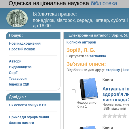
Одеська національна наукова
бібліотека
Бібліотека працює:
понеділок, вівторок, середа, четвер, субота і
до 18.00
Вихідний день – п’ятниця. Останній четвер м
Пошук :
Електронний каталог : Зорій, Я. 
санітарний день
К списку авторов
Нові надходження
Простий пошук
Зорій, Я. Б.
Сортувати за:
заглавию
Автори
Зв'язані описи:
Видавництва
Відобразити для друку:
сторінку
|
інв
Серії
Тезауруси
Книга
Індекси УДК
Актуальні 
здоров'я лю
Довідка :
листопада 2
Недоступно
Чернів. нац. ун-т
Як освоїти пошук в ЕК
0 из 1
ISBN відсутній
Приклади оформлення
бланка вимоги
Книга