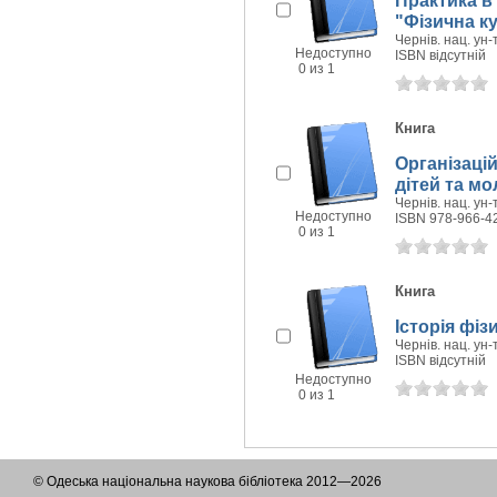
Практика в 
"Фізична ку
Чернів. нац. ун-
Недоступно
ISBN відсутній
0 из 1
Книга
Організаці
дітей та мо
Чернів. нац. ун-
Недоступно
ISBN 978-966-4
0 из 1
Книга
Історія фіз
Чернів. нац. ун-
ISBN відсутній
Недоступно
0 из 1
© Одеська національна наукова бібліотека 2012—2026