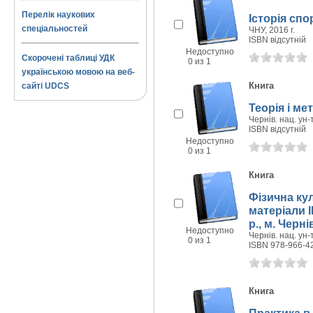
Перелік наукових
Історія спо
спеціальностей
ЧНУ, 2016 г.
ISBN відсутній
Недоступно
Скорочені таблиці УДК
0 из 1
українською мовою на веб-
Книга
сайті UDCS
Теорія і ме
Чернів. нац. ун-т
ISBN відсутній
Недоступно
0 из 1
Книга
Фізична кул
матеріали II
р., м. Черні
Недоступно
Чернів. нац. ун-
0 из 1
ISBN 978-966-4
Книга