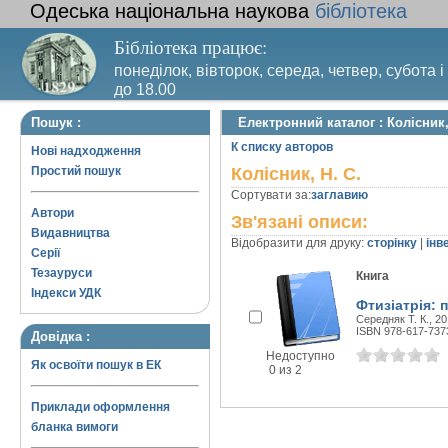
Одеська національна наукова
бібліотека
Бібліотека працює:
понеділок, вівторок, середа, четвер, субота і
до 18.00
Вихідний день – п’ятниця. Останній четвер м
Пошук :
Електронний каталог : Колісник,
санітарний день
К списку авторов
Нові надходження
Простий пошук
Колісник, Н. С.
Сортувати за:
заглавию
Автори
Зв'язані описи:
Видавництва
Відобразити для друку:
сторінку
|
інв
Серії
Тезауруси
Книга
Індекси УДК
Фтизіатрія: п
Середняк Т. К., 20
ISBN 978-617-737
Довідка :
Недоступно
Як освоїти пошук в ЕК
0 из 2
Приклади оформлення
бланка вимоги