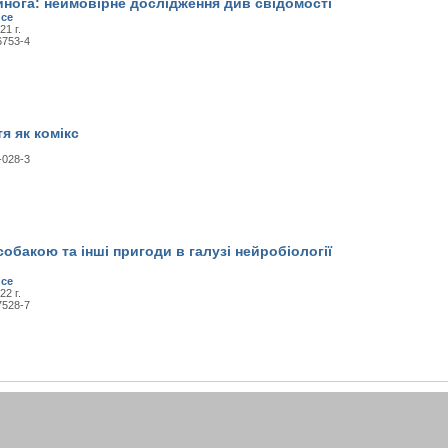
нога: неймовірне дослідження див свідомості
nce
21 г.
6753-4
тя як комікс
-028-3
 собакою та інші пригоди в галузі нейробіології
nce
22 г.
7528-7