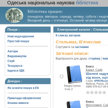
Одеська національна наукова
бібліотека
Бібліотека працює:
понеділок, вівторок, середа, четвер, субота і неділ
Вихідний день – п’ятниця. Останній четвер місяця
Пошук :
Електронний каталог : Стельмах
К списку авторов
Нові надходження
Простий пошук
Стельмах, В'ячеслав
Сортувати за:
заглавию
Автори
Зв'язані описи:
Видавництва
Відобразити для друку:
сторінку
|
інв
Серії
Тезауруси
Книга
Бакал, Сафі
Індекси УДК
Шалені задум
хід воєн, зц
Довідка :
Серія:
#PROBusi
Фабула, Ранок, 20
Недоступно
ISBN 978-617-09-
Як освоїти пошук в ЕК
0 из 2
Приклади оформлення
Книга
бланка вимоги
Монтгомері, Са