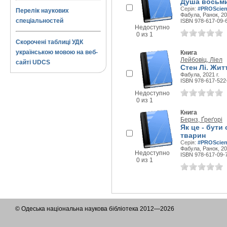
Душа восьми
Серія:
#PROScie
Перелік наукових
Фабула, Ранок, 20
спеціальностей
ISBN 978-617-09-
Недоступно
0 из 1
Скорочені таблиці УДК
українською мовою на веб-
Книга
Лейбовіц, Ліел
сайті UDCS
Стен Лі. Жит
Фабула, 2021 г.
ISBN 978-617-522
Недоступно
0 из 1
Книга
Бернз, Ґреґорі
Як це - бути
тварин
Серія:
#PROScie
Фабула, Ранок, 20
Недоступно
ISBN 978-617-09-
0 из 1
© Одеська національна наукова бібліотека 2012—2026