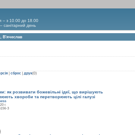
я – з 10.00 до 18.00
 – санітарний день
, В'ячеслав
ерсія
|
сброс
|
друк
(
0
)
и: як розвивати божевільні ідеї, що вирішують
ілюють хвороби та перетворюють цілі галузі
ness
20 г.
6156-3
й