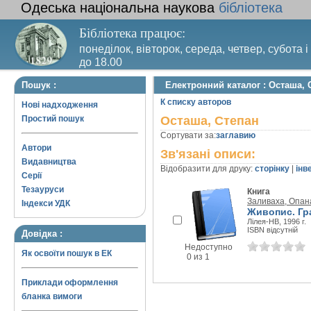
Одеська національна наукова
бібліотека
Бібліотека працює:
понеділок, вівторок, середа, четвер, субота і
до 18.00
Вихідний день – п’ятниця. Останній четвер м
Пошук :
Електронний каталог : Осташа, 
санітарний день
К списку авторов
Нові надходження
Простий пошук
Осташа, Степан
Сортувати за:
заглавию
Автори
Зв'язані описи:
Видавництва
Відобразити для друку:
сторінку
|
інв
Серії
Тезауруси
Книга
Заливаха, Опан
Індекси УДК
Живопис. Гра
Лілея-НВ, 1996 г.
ISBN відсутній
Довідка :
Недоступно
Як освоїти пошук в ЕК
0 из 1
Приклади оформлення
бланка вимоги