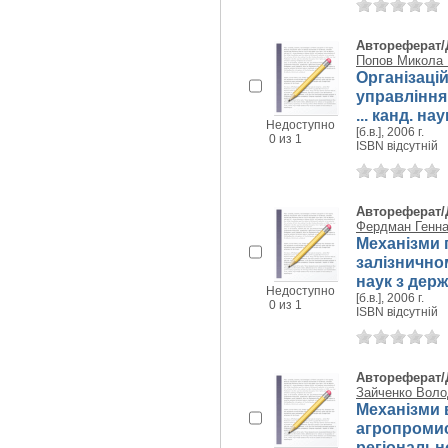
Автореферат/
Попов Микола 
Організаці
управління
... канд. на
Недоступно
[б.в.], 2006 г.
0 из 1
ISBN відсутній
Автореферат/
Фердман Генна
Механізми 
залізничном
наук з держ.
Недоступно
[б.в.], 2006 г.
0 из 1
ISBN відсутній
Автореферат/
Зайченко Вол
Механізми 
агропромис
регіонально