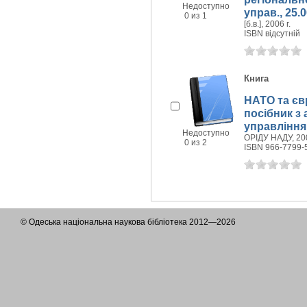
Недоступно
управ., 25.0
0 из 1
[б.в.], 2006 г.
ISBN відсутній
Книга
НАТО та єв
посібник з 
управління
Недоступно
ОРІДУ НАДУ, 200
0 из 2
ISBN 966-7799-
© Одеська національна наукова бібліотека 2012—2026