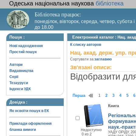
Одеська національна наукова
бібліотека
Бібліотека працює:
понеділок, вівторок, середа, четвер, субота і
до 18.00
Вихідний день – п’ятниця. Останній четвер м
Пошук :
Електронний каталог : Нац. акад.
санітарний день
К списку авторов
Нові надходження
Простий пошук
Нац. акад. держ. упр. пр
Сортувати за:
заглавию
Автори
Зв'язані описи:
Видавництва
Відобразити дл
Серії
Тезауруси
Індекси УДК
Перша
1
2
3
4
5
6
Довідка :
Книга
Як освоїти пошук в ЕК
Регіональн
формування
Приклади оформлення
наук.-практ
бланка вимоги
Недоступно
УАДУ ОРІДУ, 200
0 из 2