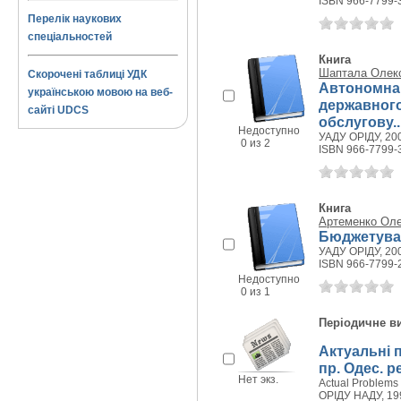
ISBN 966-7799-
Перелік наукових
спеціальностей
Книга
Шаптала Олекс
Скорочені таблиці УДК
Автономна 
українською мовою на веб-
державного
сайті UDCS
обслугову..
Недоступно
УАДУ ОРІДУ, 200
0 из 2
ISBN 966-7799-
Книга
Артеменко Ол
Бюджетуван
УАДУ ОРІДУ, 200
ISBN 966-7799-
Недоступно
0 из 1
Періодичне в
Актуальні 
пр. Одес. ре
Нет экз.
Actual Problems 
ОРІДУ НАДУ, 199