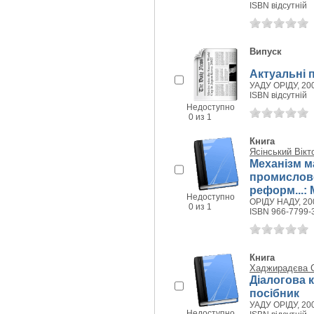
ISBN відсутній
Випуск
Актуальні 
УАДУ ОРІДУ, 200
ISBN відсутній
Недоступно
0 из 1
Книга
Ясінський Вікт
Механізм м
промислово
реформ...:
Недоступно
ОРІДУ НАДУ, 200
0 из 1
ISBN 966-7799-
Книга
Хаджирадєва С
Діалогова к
посібник
УАДУ ОРІДУ, 200
Недоступно