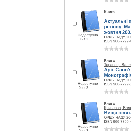
Книга
Актуальні 
регіону: М
жовтня 2003
Недоступно
ОРІДУ НАДУ, 200
0 из 2
ISBN 966-7799-
Книга
Таранець Вале
Арії. Слов'
Монографі
ОРІДУ НАДУ, 200
Недоступно
ISBN 966-7799-
0 из 2
Книга
Кривцова, Вал
Вища освіт
ОРІДУ НАДУ, 200
ISBN 966-7799-
Недоступно
0 из 3