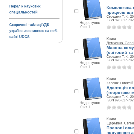
Перелік наукових
Комплексна 
процесів щи
спеціальностей
Середняк Т. К., 20
ISBN 978-617-702
Недоступно
Скорочені таблиці УДК
0 из 1
українською мовою на веб-
сайті UDCS
Книга
Демченко, Серг
Масова кому
(світовий та
Середняк Т. К., 20
ISBN 978-617-702
Недоступно
0 из 1
Книга
Карпяк, Олексі
Адаптація ос
(теоретико-м
Середняк Т. К., 20
ISBN 978-617-702
Недоступно
0 из 1
Книга
Щербина, Євге
Правові осно
порушення де