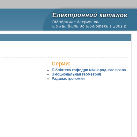
Електронний каталог
Відображає документи,
що надійшли до бібліотеки з 2001 р.
Серии:
Бібліотека кафедри міжнародного права
Эмоциональная геометрия
Радиоастрономия
22
23
24
25
26
27
28
29
30
31
32
33
34
35
36