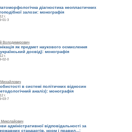
патоморфологічна діагностика неопластичних
топодібної залози: монографія
12 г.
9-01-3
ій Володимирович
нікація як предмет наукового осмислення
 український досвід): монографія
12 г.
9-02-0
й Михайлович
обистості в системі політичних відносин
етодологічний аналіз): монографія
12 г.
9-03-7
н Миколайович
ви адміністративної відповідальності за
ржавних стандартів, норм і правил...: