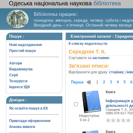
Одеська національна наукова
бібліотека
Бібліотека працює:
понеділок, вівторок, середа, четвер, субота і неділ
Вихідний день – п’ятниця. Останній четвер місяця
Пошук :
Електронний каталог : Середняк 
К списку издательств
Нові надходження
Простий пошук
Середняк Т. К.
Сортувати за:
заглавию
Автори
Зв'язані описи:
Видавництва
Відобразити для друку:
сторінку
|
інв
Серії
Тезауруси
Перша
1
2
3
4
5
6
Індекси УДК
Книга
Довідка :
Інформація у
діяльності д
Як освоїти пошук в ЕК
Середняк Т. К., 20
ISBN 978-617-702
Недоступно
0 из 2
Приклади оформлення
бланка вимоги
Книга