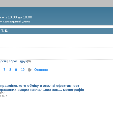
я – з 10.00 до 18.00
 – санітарний день
Т. К.
ерсія
|
сброс
|
друк
(
0
)
7
8
9
10
11
Остання
12
13
14
15
16
17
18
19
20
21
правлінського обліку в аналізі ефективності
ержавних вищих навчальних зак...: монографія
12 г.
9-05-1