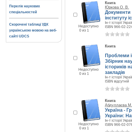
Книга
Перелік наукових
Юркова О. В.
Документи 
спеціальностей
інституту і
Ін-т історії Укра
Скорочені таблиці УДК
Недоступно
ISBN 966-02-22
українською мовою на веб-
0 из 1
сайті UDCS
Книга
Проблеми іс
Збірник на
істориків н
Недоступно
закладів
0 из 1
Ін-т історії Укра
ISBN відсутній
Книга
Абдуллаєва М
Україна - Г
України: Н
Ін-т історії Укра
Недоступно
ISBN 966-02-07
0 из 1