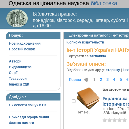
Одеська національна наукова
бібліотека
Бібліотека працює:
понеділок, вівторок, середа, четвер, субота і
до 18.00
Вихідний день – п’ятниця. Останній четвер м
Пошук :
Електронний каталог : Ін-т істор
санітарний день
К списку издательств
Нові надходження
Простий пошук
Ін-т історії України НАНУ
Сортувати за:
заглавию
Автори
Зв'язані описи:
Видавництва
Відобразити для друку:
сторінку
|
інв
Серії
Тезауруси
Перша
1
2
3
4
5
6
Індекси УДК
Багатотомне 
Довідка :
Українська
історичног
Як освоїти пошук в ЕК
Ін-т історії Укра
Нет экз.
ISBN відсутній
Приклади оформлення
бланка вимоги