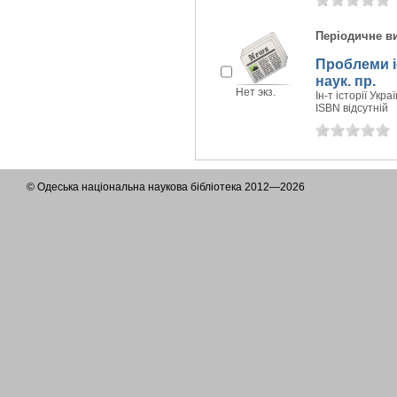
Періодичне в
Проблеми іс
наук. пр.
Нет экз.
Ін-т історії Укра
ISBN відсутній
© Одеська національна наукова бібліотека 2012—2026