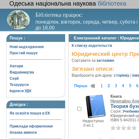
Одеська національна наукова
бібліотека
Бібліотека працює:
понеділок, вівторок, середа, четвер, субота і
до 18.00
Вихідний день – п’ятниця. Останній четвер м
Пошук :
Електронний каталог : Юридиче
санітарний день
К списку издательств
Нові надходження
Простий пошук
Юридический центр Пр
Сортувати за:
заглавию
Автори
Зв'язані описи:
Видавництва
Відобразити для друку:
сторінку
|
інв
Серії
Тезауруси
Перша
1
2
3
4
5
6
Індекси УДК
Книга
Нечитайло Але
Довідка :
Теория бухг
Серія:
Учебники
Як освоїти пошук в ЕК
Юридический цен
ISBN 5-942011-
Недоступно
0 из 1
Приклади оформлення
бланка вимоги