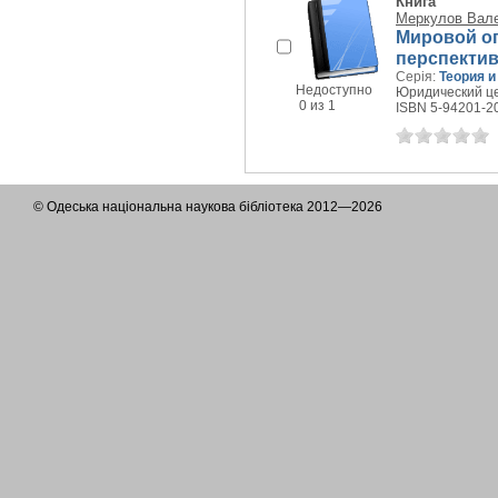
Книга
Меркулов Вал
Мировой о
перспектив
Серія:
Теория и
Недоступно
Юридический цен
0 из 1
ISBN 5-94201-2
© Одеська національна наукова бібліотека 2012—2026