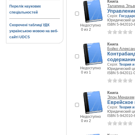
Книга
Талапина Эль
Перелік наукових
Управлени
спеціальностей
Серія:
Государс
Юридический цен
ISBN 5-942010-
Скорочені таблиці УДК
Недоступно
0 из 2
українською мовою на веб-
сайті UDCS
Книга
Бойко Алексан
Контрабанд
содержание
Серія:
Теория и
Недоступно
Юридический цен
0 из 1
ISBN 5-942011-
Книга
Элон Менахем
Еврейское
Серія:
Теория и
Юридический цен
ISBN 5-942010-
Недоступно
0 из 2