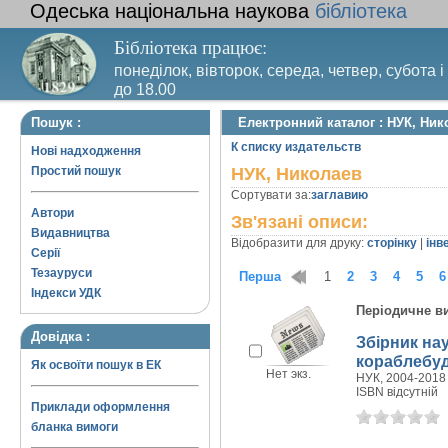
Одеська національна наукова
бібліотека
Бібліотека працює:
понеділок, вівторок, середа, четвер, субота і
до 18.00
Вихідний день – п’ятниця. Останній четвер м
Пошук :
Електронний каталог : НУК, Ник
санітарний день
К списку издательств
Нові надходження
Простий пошук
НУК, Николаев
Сортувати за:
заглавию
Автори
Зв'язані описи:
Видавництва
Відобразити для друку:
сторінку
|
інв
Серії
Тезауруси
Перша
1
2
3
4
5
6
Індекси УДК
Періодичне в
Довідка :
Збірник на
кораблебуд
Як освоїти пошук в ЕК
Нет экз.
НУК, 2004-2018 
ISBN відсутній
Приклади оформлення
бланка вимоги