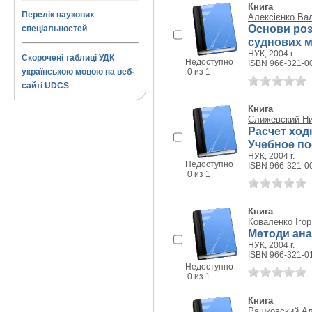
Книга
Перелік наукових
Алексієнко Ва
Основи роз
спеціальностей
суднових м
НУК, 2004 г.
Скорочені таблиці УДК
Недоступно
ISBN 966-321-0
українською мовою на веб-
0 из 1
сайті UDCS
Книга
Слижевский Ни
Расчет хо
Учебное по
НУК, 2004 г.
Недоступно
ISBN 966-321-0
0 из 1
Книга
Коваленко Ігор
Методи ана
НУК, 2004 г.
ISBN 966-321-0
Недоступно
0 из 1
Книга
Рашковский А