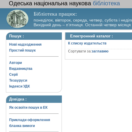
Одеська національна наукова
бібліотека
Бібліотека працює:
понеділок, вівторок, середа, четвер, субота і неділ
Вихідний день – п’ятниця. Останній четвер місяця
Пошук :
Електронний каталог :
К списку издательств
Нові надходження
Простий пошук
Сортувати за:
заглавию
Автори
Видавництва
Серії
Тезауруси
Індекси УДК
Довідка :
Як освоїти пошук в ЕК
Приклади оформлення
бланка вимоги