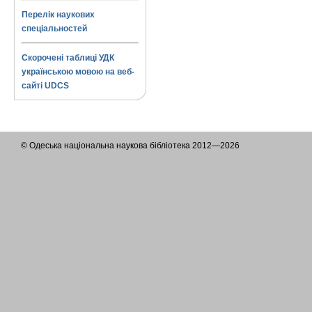
Перелік наукових
спеціальностей
Скорочені таблиці УДК
українською мовою на веб-
сайті UDCS
© Одеська національна наукова бібліотека 2012—2026