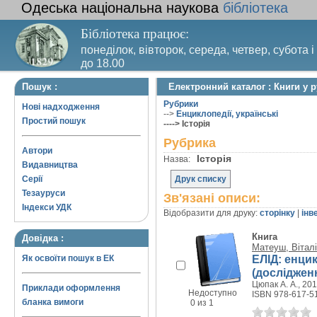
Одеська національна наукова
бібліотека
Бібліотека працює:
понеділок, вівторок, середа, четвер, субота і
до 18.00
Вихідний день – п’ятниця. Останній четвер м
Пошук :
Електронний каталог : Книги у р
санітарний день
Рубрики
Нові надходження
-->
Енциклопедії, українські
Простий пошук
----> Історія
Рубрика
Автори
Історія
Назва:
Видавництва
Серії
Друк списку
Тезауруси
Зв'язані описи:
Індекси УДК
Відобразити для друку:
сторінку
|
інв
Книга
Довідка :
Матеуш, Вітал
ЕЛІД: енцик
Як освоїти пошук в ЕК
(досліджен
Цюпак А. А., 2014
Приклади оформлення
Недоступно
ISBN 978-617-5
бланка вимоги
0 из 1