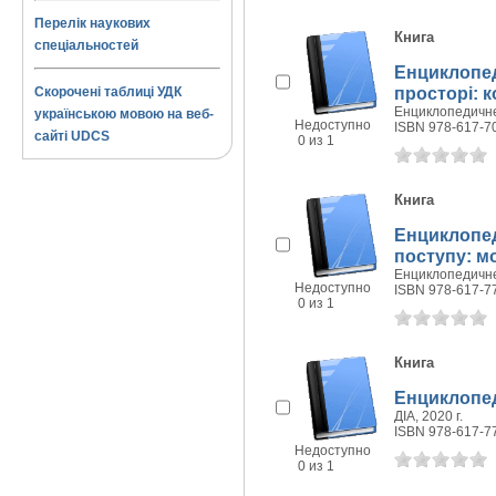
Перелік наукових
Книга
спеціальностей
Енциклопед
просторі: 
Скорочені таблиці УДК
Енциклопедичне 
українською мовою на веб-
Недоступно
ISBN 978-617-7
сайті UDCS
0 из 1
Книга
Енциклопед
поступу: м
Енциклопедичне 
Недоступно
ISBN 978-617-7
0 из 1
Книга
Енциклопеді
ДІА, 2020 г.
ISBN 978-617-7
Недоступно
0 из 1