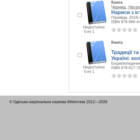
Книга
Черниш, Наталі
Нариси з і
Піраміда, 2018 г
ISBN 978-966-4
Недоступно
0 из 1
Книга
Традиції т
Україні: к
Енциклопедичне 
Недоступно
ISBN 978-617-7
0 из 1
© Одеська національна наукова бібліотека 2012—2026