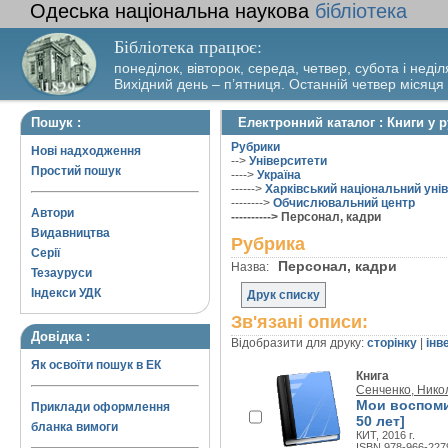
Одеська національна наукова
бібліотека
Бібліотека працює:
понеділок, вівторок, середа, четвер, субота і неділ
Вихідний день – п’ятниця. Останній четвер місяця
Пошук :
Електронний каталог : Книги у 
Рубрики
Нові надходження
-->
Університети
Простий пошук
---->
Україна
------>
Харківський національний унів
-------->
Обчислювальний центр
Автори
----------> Персонал, кадри
Видавництва
Рубрика
Серії
Персонал, кадри
Назва:
Тезауруси
Індекси УДК
Друк списку
Зв'язані описи:
Довідка :
Відобразити для друку:
сторінку
|
інв
Як освоїти пошук в ЕК
Книга
Сенченко, Нико
Мои воспоми
Приклади оформлення
50 лет]
бланка вимоги
КИТ, 2016 г.
ISBN 978-966-227