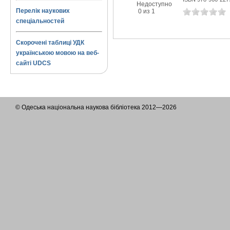
Недоступно
Перелік наукових
0 из 1
спеціальностей
Скорочені таблиці УДК
українською мовою на веб-
сайті UDCS
© Одеська національна наукова бібліотека 2012—2026