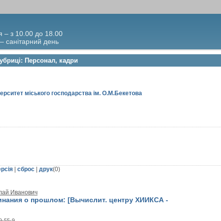
я – з 10.00 до 18.00
 – санітарний день
рубриці: Персонал, кадри
ерситет міського господарства ім. О.М.Бекетова
ерсія
|
сброс
|
друк
(
0
)
лай Иванович
нания о прошлом: [Вычислит. центру ХИИКСА -
9-55-9