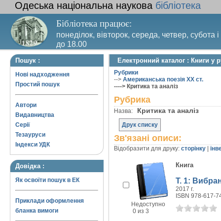
Одеська національна наукова
бібліотека
Бібліотека працює:
понеділок, вівторок, середа, четвер, субота і
до 18.00
Вихідний день – п’ятниця. Останній четвер м
Пошук :
Електронний каталог : Книги у р
санітарний день
Рубрики
Нові надходження
-->
Американська поезія XX ст.
Простий пошук
----> Критика та аналіз
Рубрика
Автори
Критика та аналіз
Назва:
Видавництва
Серії
Друк списку
Тезауруси
Зв'язані описи:
Індекси УДК
Відобразити для друку:
сторінку
|
інв
Книга
Довідка :
Т. 1: Вибр
Як освоїти пошук в ЕК
2017 г.
ISBN 978-617-7
Приклади оформлення
Недоступно
бланка вимоги
0 из 3