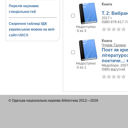
Книга
Перелік наукових
спеціальностей
Т. 2: Вибр
2017 г.
ISBN 978-617-7
Скорочені таблиці УДК
Недоступно
українською мовою на веб-
0 из 3
сайті UDCS
Книга
Чумак Галина
Поет як кри
літературоз
поетичн...:
Недоступно
Медобори, 2007 
0 из 1
ISBN відсутній
© Одеська національна наукова бібліотека 2012—2026