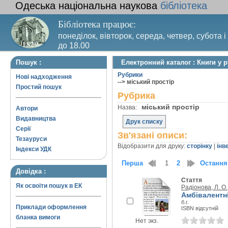
Одеська національна наукова
бібліотека
Бібліотека працює:
понеділок, вівторок, середа, четвер, субота і
до 18.00
Вихідний день – п’ятниця. Останній четвер м
Пошук :
Електронний каталог : Книги у р
санітарний день
Рубрики
Нові надходження
--> міський простір
Простий пошук
Рубрика
міський простір
Назва:
Автори
Видавництва
Друк списку
Серії
Зв'язані описи:
Тезауруси
Відобразити для друку:
сторінку
|
інв
Індекси УДК
Перша
1
2
Остання
Довідка :
Стаття
Як освоїти пошук в ЕК
Радіонова, Л. О.
Амбівалентн
б.г.
Приклади оформлення
ISBN відсутній
бланка вимоги
Нет экз.