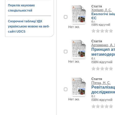
Перелік наукових
Стаття
Хорішко, Л. С.
спеціальностей
Екологічі ін
ЄС
Скорочені таблиці УДК
б.г.
ISBN відсутній
українською мовою на веб-
Нет экз.
сайті UDCS
Стаття
Артеменко, А. 
Принцип ат
метамодер
б.г.
Нет экз.
ISBN відсутній
Стаття
П'ятка, Н. С.
Ревіталіза
досліджен
б.г.
Нет экз.
ISBN відсутній