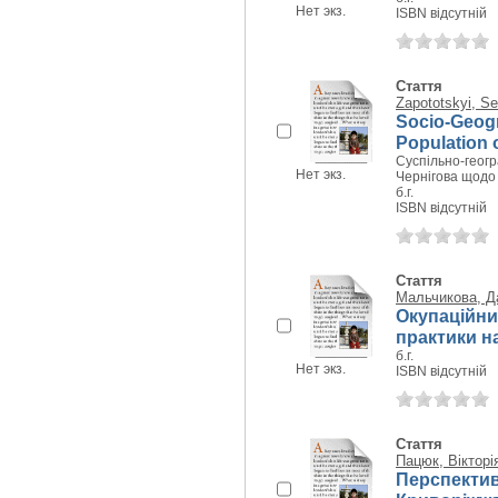
Нет экз.
ISBN відсутній
Стаття
Zapototskyi, Ser
Socio-Geogr
Population o
Суспільно-геогр
Нет экз.
Чернігова щодо
б.г.
ISBN відсутній
Стаття
Мальчикова, Д
Окупаційний
практики н
б.г.
Нет экз.
ISBN відсутній
Стаття
Пацюк, Вікторі
Перспектив