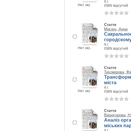
б.г.
Нет экз.
ISBN відсутній
Стаття
Мисюн, Анна
Сакральное
городскому
б.г.
Нет экз.
ISBN відсутній
Стаття
Тихомірова, Фа
Трансформа
міста
б.г.
Нет экз.
ISBN відсутній
Стаття
Вернігорова, Н
Аналіз орг
міських па
б.г.