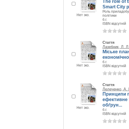
The role of 
Smart City p
Роль приладобуд
Нет экз.
політики
б.г.
ISBN відсутній
Стаття
Лазебник, Л. Л
Міське пла
економічно
б.г.
Нет экз.
ISBN відсутній
Стаття
Лелеченко, А. 
Принципи г
ефективне 
обґрун...
Нет экз.
б.г.
ISBN відсутній