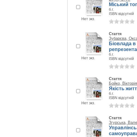
Міський топ
б.г.
ISBN відсутній
Нет экз.
Стаття
Зубарєва, Окс
Біовлада в
репрезента
б.г.
Нет экз.
ISBN відсутній
Стаття
Бойко, Вікторі
Якість житт
б.г.
ISBN відсутній
Нет экз.
Стаття
Згурська, Вале
Управлінськ
самоуправл