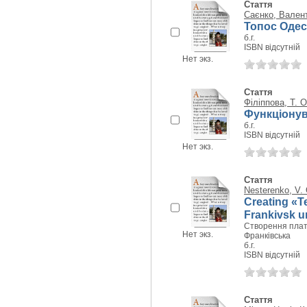
Стаття
Саєнко, Вален
Топос Одеси
б.г.
ISBN відсутній
Нет экз.
Стаття
Філіппова, Т. О
Функціонув
б.г.
ISBN відсутній
Нет экз.
Стаття
Nesterenko, V. 
Creating «T
Frankivsk u
Створення плат
Нет экз.
Франківська
б.г.
ISBN відсутній
Стаття