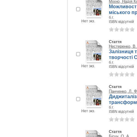
Міхно, Надія К
Можливості
міського п
б.г.
Нет экз.
ISBN відсутній
Стаття
Нестеренко, В.
Залізниця т
творчості 
б.г.
Нет экз.
ISBN відсутній
Стаття
Панченко, Л. Ф
Диджиталіз
трансформац
б.г.
Нет экз.
ISBN відсутній
Стаття
Бігун, О. А.