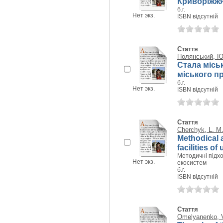
Криворіжж
б.г.
Нет экз.
ISBN відсутній
Стаття
Полянський, Ю
Стала місь
міського п
б.г.
Нет экз.
ISBN відсутній
Стаття
Cherchуk, L. M
Methodical 
facilities o
Методичні підхо
Нет экз.
екосистем
б.г.
ISBN відсутній
Стаття
Omelyanenko, V