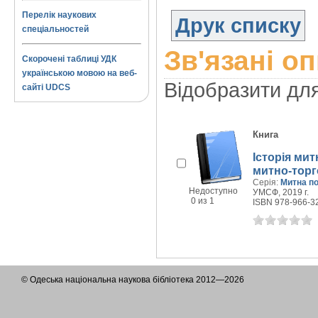
Перелік наукових
Друк списку
спеціальностей
Зв'язані о
Скорочені таблиці УДК
українською мовою на веб-
Відобразити дл
сайті UDCS
Книга
Історія мит
митно-торг
Серія:
Митна по
Недоступно
УМСФ, 2019 г.
0 из 1
ISBN 978-966-3
© Одеська національна наукова бібліотека 2012—2026