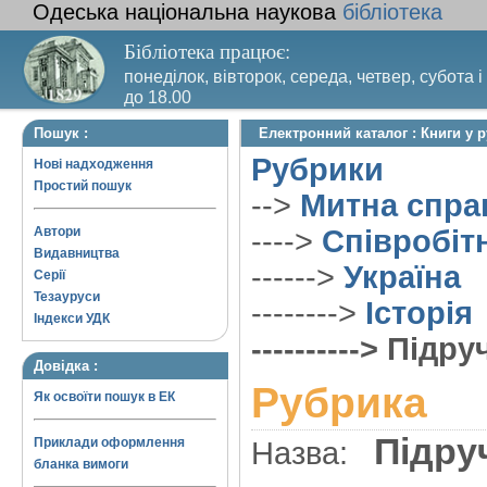
Одеська національна наукова
бібліотека
Бібліотека працює:
понеділок, вівторок, середа, четвер, субота і
до 18.00
Вихідний день – п’ятниця. Останній четвер м
Пошук :
Електронний каталог : Книги у 
санітарний день
Рубрики
Нові надходження
Простий пошук
-->
Митна спра
Автори
---->
Співробіт
Видавництва
------>
Україна
Серії
Тезауруси
-------->
Історія
Індекси УДК
----------> Під
Довідка :
Рубрика
Як освоїти пошук в ЕК
Підру
Приклади оформлення
Назва:
бланка вимоги