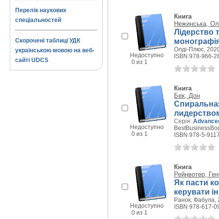
Перелік наукових
Книга
спеціальностей
Нежинська, Ол
Лідерство 
монографі
Скорочені таблиці УДК
Олді-Плюс, 2020
українською мовою на веб-
Недоступно
ISBN 978-966-2
сайті UDCS
0 из 1
Книга
Бек, Дон
Спиральная
лидерство
Серія:
Advanced
Недоступно
BestBusinessBoo
0 из 1
ISBN 978-5-911
Книга
Рейнвотер, Ген
Як пасти ко
керувати і
Ранок, Фабула, 2
Недоступно
ISBN 978-617-0
0 из 1