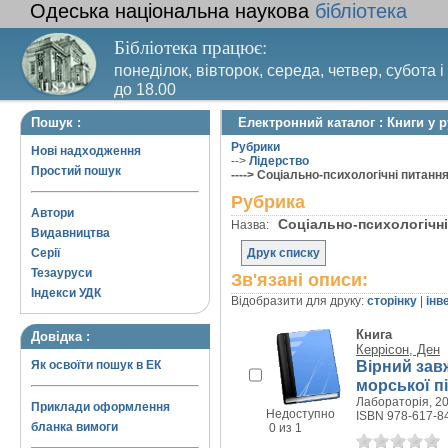
Одеська національна наукова
бібліотека
Бібліотека працює:
понеділок, вівторок, середа, четвер, субота і
до 18.00
Вихідний день – п’ятниця. Останній четвер м
Пошук :
Електронний каталог : Книги у 
санітарний день
Рубрики
Нові надходження
-->
Лідерство
Простий пошук
----> Соціально-психологічні питанн
Рубрика
Автори
Соціально-психологічн
Назва:
Видавництва
Серії
Друк списку
Тезауруси
Зв'язані описи:
Індекси УДК
Відобразити для друку:
сторінку
|
інв
Книга
Довідка :
Керрісон, Ден
Вірний зав
Як освоїти пошук в ЕК
морської п
Лабораторія, 20
Приклади оформлення
Недоступно
ISBN 978-617-8
бланка вимоги
0 из 1