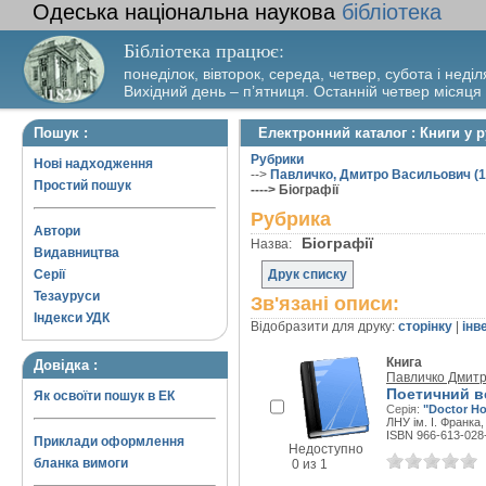
Одеська національна наукова
бібліотека
Бібліотека працює:
понеділок, вівторок, середа, четвер, субота і неділ
Вихідний день – п’ятниця. Останній четвер місяця
Пошук :
Електронний каталог : Книги у р
Рубрики
Нові надходження
-->
Павличко, Дмитро Васильович (1
Простий пошук
----> Біографії
Рубрика
Автори
Біографії
Назва:
Видавництва
Серії
Друк списку
Тезауруси
Зв'язані описи:
Індекси УДК
Відобразити для друку:
сторінку
|
інв
Книга
Довідка :
Павличко Дмитр
Поетичний в
Як освоїти пошук в ЕК
Серія:
"Doctor Ho
ЛНУ ім. І. Франка,
ISBN 966-613-028
Приклади оформлення
Недоступно
бланка вимоги
0 из 1