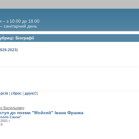
я – з 10.00 до 18.00
 – санітарний день
убриці: Біографії
929-2023)
ерсія
|
сброс
|
друк
(
0
)
о Васильович
ступ до поеми "Мойсей" Івана Франка
noris Causa"
 2001 г.
-9