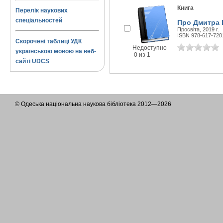
Книга
Перелік наукових
спеціальностей
Про Дмитра 
Просвіта, 2019 г.
ISBN 978-617-720
Скорочені таблиці УДК
Недоступно
українською мовою на веб-
0 из 1
сайті UDCS
© Одеська національна наукова бібліотека 2012—2026