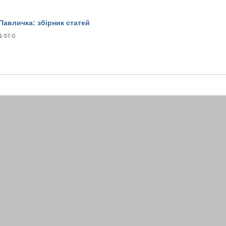
Павличка: збірник статей
1-57-0