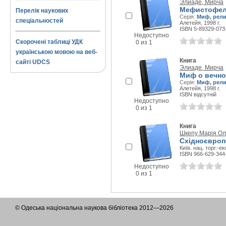
Элиаде, Мирча
Мефистофел
Перелік наукових
Серія:
Миф, рели
спеціальностей
Алетейя, 1998 г.
ISBN 5-89329-073
Недоступно
Скорочені таблиці УДК
0 из 1
українською мовою на веб-
Книга
сайті UDCS
Элиаде, Мирча
Миф о вечно
Серія:
Миф, рели
Алетейя, 1998 г.
ISBN відсутній
Недоступно
0 из 1
Книга
Шкепу Марія Ол
Східноєвроп
Київ. нац. торг.-ек
ISBN 966-629-344
Недоступно
0 из 1
© Одеська національна наукова бібліотека 2012—2026