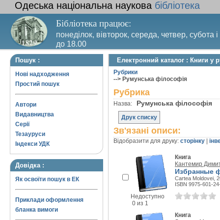
Одеська національна наукова
бібліотека
Бібліотека працює:
понеділок, вівторок, середа, четвер, субота і
до 18.00
Вихідний день – п’ятниця. Останній четвер м
Пошук :
Електронний каталог : Книги у 
санітарний день
Рубрики
Нові надходження
--> Румунська філософія
Простий пошук
Рубрика
Румунська філософія
Назва:
Автори
Видавництва
Друк списку
Серії
Зв'язані описи:
Тезауруси
Відобразити для друку:
сторінку
|
інв
Індекси УДК
Книга
Кантемир Дими
Довідка :
Избранные 
Cartea Moldovei, 2
Як освоїти пошук в ЕК
ISBN 9975-601-24
Недоступно
Приклади оформлення
0 из 1
бланка вимоги
Книга