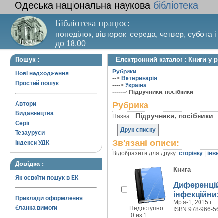
Одеська національна наукова
бібліотека
Бібліотека працює:
понеділок, вівторок, середа, четвер, субота і
до 18.00
Вихідний день – п’ятниця. Останній четвер м
Пошук :
Електронний каталог : Книги у 
санітарний день
Рубрики
Нові надходження
-->
Ветеринарія
Простий пошук
---->
Україна
------> Підручники, посібники
Автори
Рубрика
Видавництва
Підручники, посібники
Назва:
Серії
Друк списку
Тезауруси
Зв'язані описи:
Індекси УДК
Відобразити для друку:
сторінку
|
інв
Довідка :
Книга
Як освоїти пошук в ЕК
Диференцій
інфекційни
Приклади оформлення
Мрія-1, 2015 г.
бланка вимоги
Недоступно
ISBN 978-966-5
0 из 1