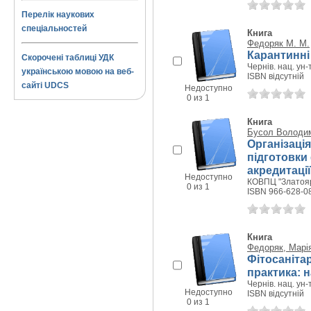
Перелік наукових
спеціальностей
Книга
Федоряк М. М.
Карантинні
Скорочені таблиці УДК
Чернів. нац. ун-т
українською мовою на веб-
ISBN відсутній
сайті UDCS
Недоступно
0 из 1
Книга
Бусол Володи
Організаці
підготовки 
акредитаці
Недоступно
КОВПЦ "Златояр"
0 из 1
ISBN 966-628-0
Книга
Федоряк, Марі
Фітосанітар
практика: н
Чернів. нац. ун-
Недоступно
ISBN відсутній
0 из 1