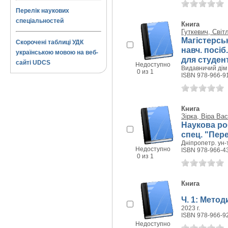
Перелік наукових
спеціальностей
Книга
Гуткевич, Світ
Магістерсь
Скорочені таблиці УДК
навч. посіб
українською мовою на веб-
для студен
сайті UDCS
Недоступно
Видавничий дім 
0 из 1
ISBN 978-966-9
Книга
Зірка, Віра Ва
Наукова роб
спец. "Пере
Дніпропетр. ун-
Недоступно
ISBN 978-966-4
0 из 1
Книга
Ч. 1: Метод
2023 г.
ISBN 978-966-9
Недоступно