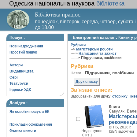
Одеська національна наукова
бібліотека
Бібліотека працює:
понеділок, вівторок, середа, четвер, субота і
до 18.00
Вихідний день – п’ятниця. Останній четвер м
Пошук :
Електронний каталог : Книги у 
санітарний день
Рубрики
Нові надходження
-->
Магістерські роботи
Простий пошук
---->
Написання та захист
------> Підручники, посібники
Автори
Рубрика
Видавництва
Підручники, посібники
Назва:
Серії
Друк списку
Тезауруси
Зв'язані описи:
Індекси УДК
Відобразити для друку:
сторінку
|
інв
Довідка :
Книга
Савуляк, Валер
Як освоїти пошук в ЕК
Магістерськ
рекомендаці
Приклади оформлення
ВНТУ, 2016 г.
бланка вимоги
Недоступно
ISBN відсутній
0 из 1