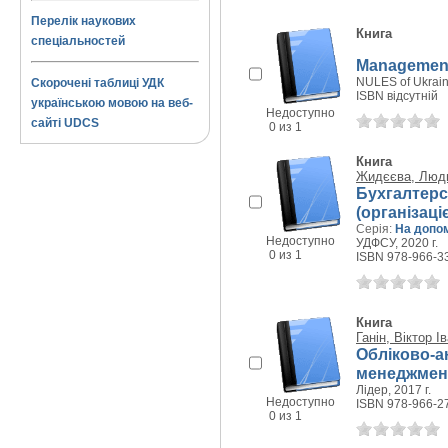
Перелік наукових
Книга
спеціальностей
Management 
NULES of Ukraine
Скорочені таблиці УДК
ISBN відсутній
українською мовою на веб-
Недоступно
сайті UDCS
0 из 1
Книга
Жидєєва, Людм
Бухгалтерс
(організаці
Серія:
На допо
Недоступно
УДФСУ, 2020 г.
0 из 1
ISBN 978-966-3
Книга
Ганін, Віктор І
Обліково-а
менеджмент
Лідер, 2017 г.
Недоступно
ISBN 978-966-2
0 из 1