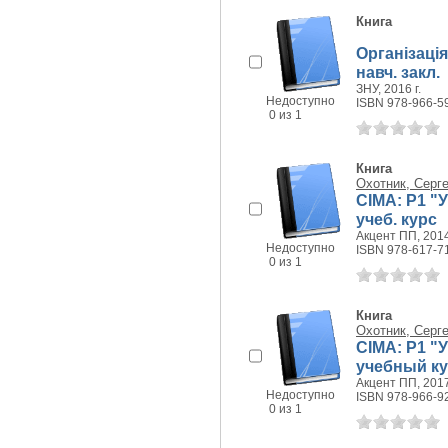
Книга
Організація
навч. закл.
ЗНУ, 2016 г.
Недоступно
ISBN 978-966-5
0 из 1
Книга
Охотник, Серг
СІМА: P1 "
учеб. курс
Акцент ПП, 2014
Недоступно
ISBN 978-617-7
0 из 1
Книга
Охотник, Серг
СІМА: P1 "
учебный к
Акцент ПП, 2017
Недоступно
ISBN 978-966-9
0 из 1