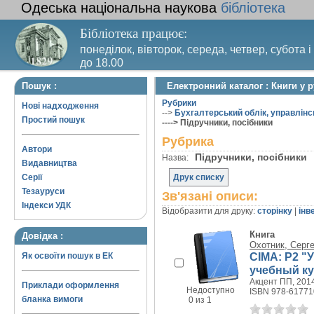
Одеська національна наукова
бібліотека
Бібліотека працює:
понеділок, вівторок, середа, четвер, субота і
до 18.00
Вихідний день – п’ятниця. Останній четвер м
Пошук :
Електронний каталог : Книги у 
санітарний день
Рубрики
Нові надходження
-->
Бухгалтерський облік, управлінс
Простий пошук
----> Підручники, посібники
Рубрика
Автори
Підручники, посібники
Назва:
Видавництва
Серії
Друк списку
Тезауруси
Зв'язані описи:
Індекси УДК
Відобразити для друку:
сторінку
|
інв
Книга
Довідка :
Охотник, Серг
CIMA: P2 "
Як освоїти пошук в ЕК
учебный к
Акцент ПП, 2014
Приклади оформлення
Недоступно
ISBN 978-61771
бланка вимоги
0 из 1