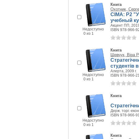
Книга
Охотник, Серг
СІМА: Р2 "
учебный к
Акцент ПП, 2019
Недоступно
ISBN 978-966-9
0 из 1
Книга
Шевчук, Віра 
Стратегічни
студентів в
Алерта, 2009 г.
Недоступно
ISBN 978-966-2
0 из 1
Книга
Стратегічн
Держ. торг.-екон.
ISBN 978-966-9
Недоступно
0 из 1
Книга