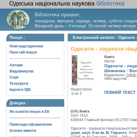
Одеська національна наукова
бібліотека
Бібліотека працює:
понеділок, вівторок, середа, четвер, субота і неділ
Вихідний день – п’ятниця. Останній четвер місяця
Пошук :
Електронний каталог : Одесити 
Нові надходження
Одесити - лауреати Наці
Простий пошук
Книга
Автор:
Автори
Одесити - лаур
Шевченка : Біо
Видавництва
Видавництво:
ОДНБ і
Серії
ISBN відсутній
Тезауруси
Недоступно
Індекси УДК
повний текст
0 из 3
Довідка :
(UA) Книга
Як освоїти пошук в ЕК
XVI> 7615
636644 Главный филиал 651750 Гла
Приклади оформлення
Одесити - лауреати Національної премі
бланка вимоги
держ. наук. б-ка ім. М. Горького
; Упо