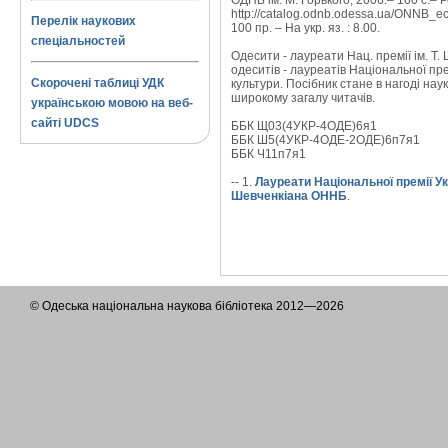
ОДНБ ім. М. Горького, 2006.– 160 с.– 
http://catalog.odnb.odessa.ua/ONNB_ec
Перелік наукових
100 пр. – На укр. яз. : 8.00.
спеціальностей
Одесити - лауреати Нац. премії ім. Т.
одеситів - лауреатів Національної пре
Скорочені таблиці УДК
культури. Посібник стане в нагоді на
широкому загалу читачів.
українською мовою на веб-
сайті UDCS
ББК Щ03(4УКР-4ОДЕ)6я1
ББК Ш5(4УКР-4ОДЕ-2ОДЕ)6п7я1
ББК Ч11п7я1
-- 1.
Лауреати Національної премії Ук
Шевченкіана ОННБ
.
© Одеська національна наукова бібліотека 2012—2026