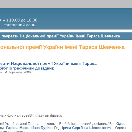
я – з 10.00 до 18.00
 – санітарний день
- лауреати Національної премії України імені Тараса Шевченка
ональної премії України імені Тараса Шевченка
еати Національної премії України імені Тараса
бібліографічний довідник
м. М. Горького
, 2006 г.
вный филиал 809834 Главный филиал
ї України імені Тараса Шевченка : Біобібліографічний довідник / В.о.
Одес.
ряд.
Лариса Миколаївна Бур'ян
; Ред.
Ірина Сергіївна Шелестович
.– Одеса :