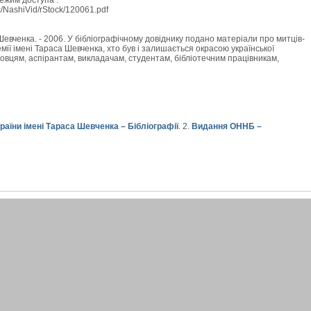
Режим доступа :
/NashiVid/rStock/120061.pdf
 Шевченка. - 2006. У бібліографічному довіднику подано матеріали про митців-
мії імені Тараса Шевченка, хто був і залишається окрасою української
уковцям, аспірантам, викладачам, студентам, бібліотечним працівникам,
раїни імені Тараса Шевченка – Бібліографії
. 2.
Видання ОННБ –