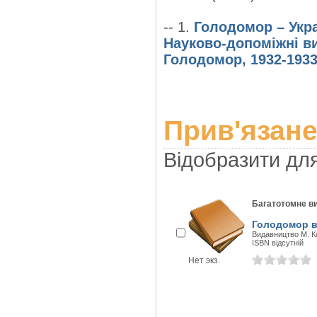
-- 1.
Голодомор – Укра
Науково-допоміжні в
Голодомор, 1932-1933
Прив'язане
Відобразити дл
Багатотомне в
Голодомор в 
Видавництво М. Ко
ISBN відсутній
Нет экз.