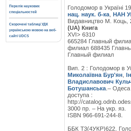
Перелік наукових
Голодомор в Україні 19
спеціальностей
нац. наук. б-ка
,
НАН Ук
Видавництво М. Коць, 2
Скорочені таблиці УДК
(UA) Книга
українською мовою на веб-
XVI> 6310
сайті UDCS
665284 Главный филиа
филиал 688435 Главн
Главный филиал
Вип. 2 : Голодомор в У
Миколаївна Бур'ян
,
І
Владиславович Куль
Ботушанська
.– Одеса 
доступа :
http://catalog.odnb.od
3000 пр. – На укр. яз.
ISBN 966-691-244-8.
ББК Т3(4УКР)622. Гол