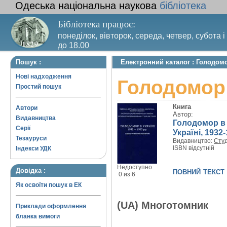
Одеська національна наукова
бібліотека
Бібліотека працює:
понеділок, вівторок, середа, четвер, субота і
до 18.00
Вихідний день – п’ятниця. Останній четвер м
Пошук :
Електронний каталог : Голодомор
санітарний день
Нові надходження
Голодомор 
Простий пошук
Книга
Автори
Автор:
Видавництва
Голодомор в У
Серії
Україні, 1932-
Тезауруси
Видавництво:
Студ
ISBN відсутній
Індекси УДК
Недоступно
повний текст
Довідка :
0 из 6
Як освоїти пошук в ЕК
(UA) Многотомник
Приклади оформлення
бланка вимоги