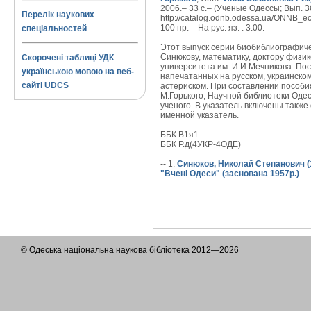
2006.– 33 с.– (Ученые Одессы; Вып. 36
Перелік наукових
http://catalog.odnb.odessa.ua/ONNB_ec
100 пр. – На рус. яз. : 3.00.
спеціальностей
Этот выпуск серии биобиблиографич
Синюкову, математику, доктору физик
Скорочені таблиці УДК
университета им. И.И.Мечникова. По
українською мовою на веб-
напечатанных на русском, украинском
сайті UDCS
астериском. При составлении пособи
М.Горького, Научной библиотеки Оде
ученого. В указатель включены также
именной указатель.
ББК В1я1
ББК Р.д(4УКР-4ОДЕ)
-- 1.
Синюков, Николай Степанович (
"Вчені Одеси" (заснована 1957р.)
.
© Одеська національна наукова бібліотека 2012—2026