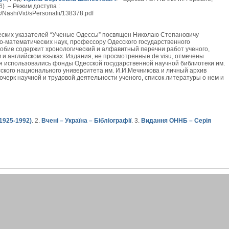
) .– Режим доступа :
/NashiVid/sPersonalii/138378.pdf
еских указателей “Ученые Одессы” посвящен Николаю Степановичу
о-математических наук, профессору Одесского государственного
собие содержит хронологический и алфавитный перечни работ ученого,
 и английском языках. Издания, не просмотренные de visu, отмечены
я использовались фонды Одесской государственной научной библиотеки им.
сского национального университета им. И.И.Мечникова и личный архив
 очерк научной и трудовой деятельности ученого, список литературы о нем и
1925-1992)
. 2.
Вчені – Україна – Бібліографії
. 3.
Видання ОННБ – Серія