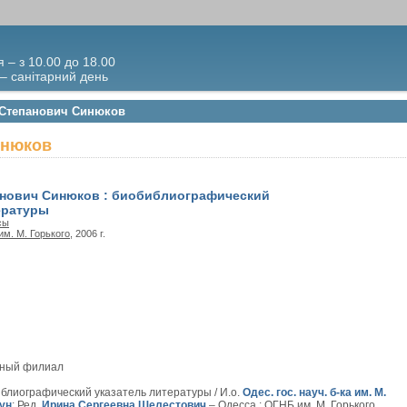
я – з 10.00 до 18.00
 – санітарний день
й Степанович Синюков
инюков
анович Синюков : биобиблиографический
ературы
сы
м. М. Горького
, 2006 г.
вный филиал
блиографический указатель литературы / И.о.
Одес. гос. науч. б-ка им. М.
ун
; Ред.
Ирина Сергеевна Шелестович
.– Одесса : ОГНБ им. М. Горького,