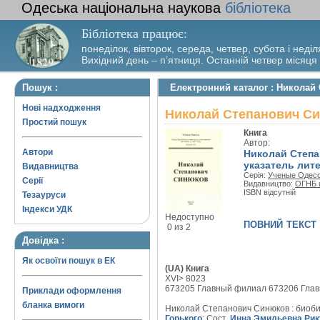
Одеська національна наукова
бібліотека
Бібліотека працює:
понеділок, вівторок, середа, четвер, субота і неділ
Вихідний день – п’ятниця. Останній четвер місяця
Пошук :
Електронний каталог : Никола
Нові надходження
Николай Степанович С
Простий пошук
Книга
Автор:
Автори
Николай Степ
указатель лит
Видавництва
Серія:
Ученые Одес
Серії
Видавництво:
ОГНБ и
ISBN відсутній
Тезауруси
Індекси УДК
Недоступно
повний текст
0 из 2
Довідка :
Як освоїти пошук в ЕК
(UA) Книга
XVI> 8023
673205 Главный филиал 673206 Гла
Приклади оформлення
бланка вимоги
Николай Степанович Синюков : биоби
Горького
; Сост.
Инна Эмильевна Рик