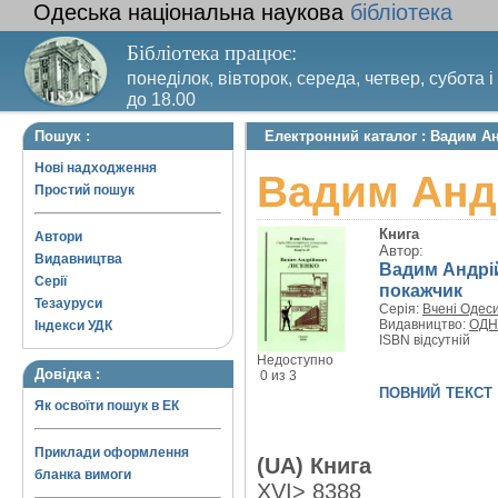
Одеська національна наукова
бібліотека
Бібліотека працює:
понеділок, вівторок, середа, четвер, субота і
до 18.00
Вихідний день – п’ятниця. Останній четвер м
Пошук :
Електронний каталог : Вадим А
санітарний день
Нові надходження
Вадим Анд
Простий пошук
Книга
Автори
Автор:
Видавництва
Вадим Андрій
Серії
покажчик
Тезауруси
Серія:
Вчені Одес
Видавництво:
ОДНБ
Індекси УДК
ISBN відсутній
Недоступно
Довідка :
0 из 3
повний текст
Як освоїти пошук в ЕК
Приклади оформлення
(UA) Книга
бланка вимоги
XVI> 8388