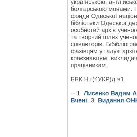
українською, англійськ
болгарською мовами. П
фонди Одеської націона
бібліотеки Одеської де
особистий архів учено
та творчий шлях ученог
співавторів. Бібібліог
фахівцям у галузі архіт
краєзнавцям, викладач
працівникам.
ББК Н.г(4УКР)д.я1
-- 1.
Лисенко Вадим А
Вчені
. 3.
Видання ОННБ