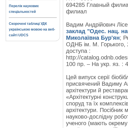
694285 Главный филиа
Перелік наукових
филиал
спеціальностей
Вадим Андрійович Лісен
Скорочені таблиці УДК
українською мовою на веб-
заклад "Одес. нац. на
сайті UDCS
Миколаївна Бур'ян
; 
ОДНБ ім. М. Горького, 
доступа :
http://catalog.odnb.ode
100 пр. – На укр. яз. : 
Цей випуск серії біобі
присвячений Вадиму Ан
архітектури й реставра
«Архітектурні конструкц
споруд та їх комплексі
архітектури. Посібник м
науково-дослідну робот
ученого (мають окрему