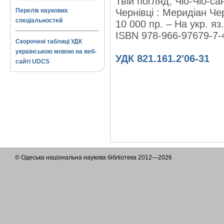
Твій погляд, Чіо-Чіо-са
Перелік наукових
Чернівці : Меридіан Чер
спеціальностей
10 000 пр. – На укр. яз.
ISBN 978-966-97679-7-
Скорочені таблиці УДК
українською мовою на веб-
УДК 821.161.2'06-31
сайті UDCS
© Одеська національна наукова бібліотека 2012—2026