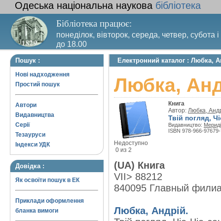
Одеська національна наукова
бібліотека
Бібліотека працює:
понеділок, вівторок, середа, четвер, субота і
до 18.00
Вихідний день – п’ятниця. Останній четвер м
Пошук :
Електронний каталог : Любка, Ан
санітарний день
Нові надходження
Любка, Андр
Простий пошук
Книга
Автори
Автор:
Любка, Анд
Видавництва
Твій погляд, Чі
Серії
Видавництво:
Мериді
ISBN 978-966-97679-
Тезауруси
Недоступно
Індекси УДК
0 из 2
(UA) Книга
Довідка :
VII> 88212
Як освоїти пошук в ЕК
840095 Главный фили
Приклади оформлення
Любка, Андрій.
бланка вимоги