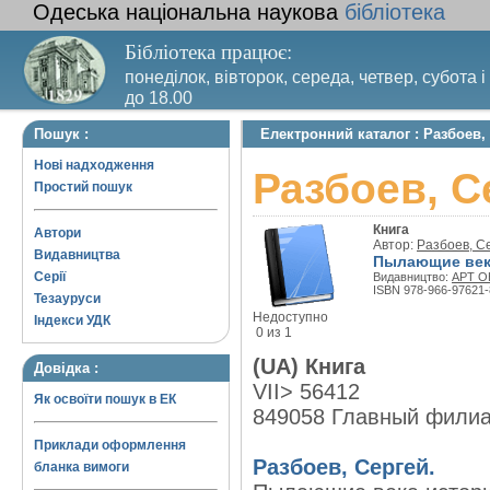
Одеська національна наукова
бібліотека
Бібліотека працює:
понеділок, вівторок, середа, четвер, субота і
до 18.00
Вихідний день – п’ятниця. Останній четвер м
Пошук :
Електронний каталог : Разбоев
санітарний день
Нові надходження
Разбоев, С
Простий пошук
Книга
Автори
Автор:
Разбоев, С
Видавництва
Пылающие век
Серії
Видавництво:
АРТ О
ISBN 978-966-97621-
Тезауруси
Недоступно
Індекси УДК
0 из 1
(UA) Книга
Довідка :
VII> 56412
Як освоїти пошук в ЕК
849058 Главный фили
Приклади оформлення
Разбоев, Сергей.
бланка вимоги