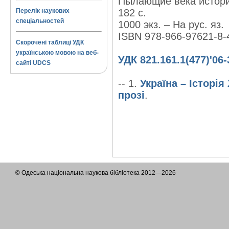
Пылающие века истор
Перелік наукових
182 с.
спеціальностей
1000 экз. – На рус. яз.
ISBN 978-966-97621-8-
Скорочені таблиці УДК
українською мовою на веб-
УДК 821.161.1(477)'06-
сайті UDCS
-- 1.
Україна – Історія
прозі
.
© Одеська національна наукова бібліотека 2012—2026