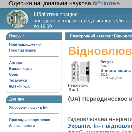
Одеська національна наукова
бібліотека
Бібліотека працює:
понеділок, вівторок, середа, четвер, субота і
до 18.00
Вихідний день – п’ятниця. Останній четвер м
Пошук :
Електронний каталог : Відновл
санітарний день
Нові надходження
Відновлюв
Простий пошук
Випуск
Автори
Автор:
Видавництва
Відновлювана е
Серії
2019 г.
ISBN відсутній
Тезауруси
Недоступно
Індекси УДК
0 из 1
(UA) Периодическое 
Довідка :
Як освоїти пошук в ЕК
Відновлювана енергетик
Приклади оформлення
України. Ін-т відновл
бланка вимоги