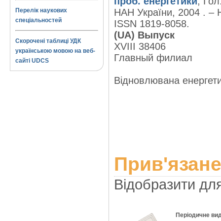
проб. енергетики
; Гол
Перелік наукових
НАН України, 2004 . – Н
спеціальностей
ISSN 1819-8058.
(UA) Выпуск
Скорочені таблиці УДК
XVIII 38406
українською мовою на веб-
Главный филиал
сайті UDCS
Відновлювана енергетика
Прив'язане
Відобразити дл
Періодичне ви