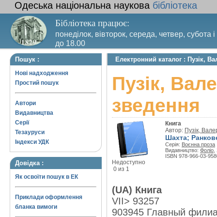
Одеська національна наукова
бібліотека
Бібліотека працює:
понеділок, вівторок, середа, четвер, субота і
до 18.00
Вихідний день – п’ятниця. Останній четвер м
Пошук :
Електронний каталог : Пузік, В
санітарний день
Нові надходження
Пузік, Вал
Простий пошук
зведення
Автори
Видавництва
Серії
Книга
Автор:
Пузік, Вале
Тезауруси
Шахта; Ранков
Індекси УДК
Серія:
Воєнна проза
Видавництво:
Фоліо
,
ISBN 978-966-03-958
Недоступно
Довідка :
0 из 1
Як освоїти пошук в ЕК
(UA) Книга
Приклади оформлення
VII> 93257
бланка вимоги
903945 Главный фили