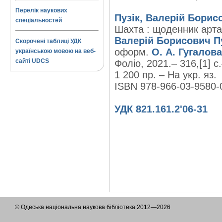
Перелік наукових
Пузік, Валерій Борис
спеціальностей
Шахта : щоденник арта-
Валерій Борисович П
Скорочені таблиці УДК
оформ.
О. А. Гугалов
українською мовою на веб-
сайті UDCS
Фоліо, 2021.– 316,[1] с
1 200 пр. – На укр. яз.
ISBN 978-966-03-9580-
УДК 821.161.2'06-31
© Одеська національна наукова бібліотека 2012—2026