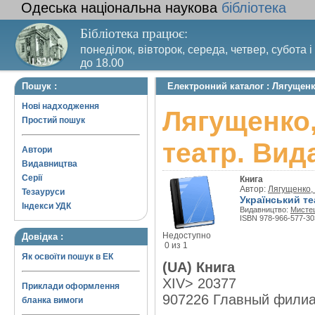
Одеська національна наукова
бібліотека
Бібліотека працює:
понеділок, вівторок, середа, четвер, субота і
до 18.00
Вихідний день – п’ятниця. Останній четвер м
Пошук :
Електронний каталог : Лягущенк
санітарний день
Нові надходження
Лягущенко,
Простий пошук
театр. Вид
Автори
Видавництва
Серії
Книга
Автор:
Лягущенко,
Тезауруси
Український те
Індекси УДК
Видавництво:
Мисте
ISBN 978-966-577-30
Недоступно
Довідка :
0 из 1
Як освоїти пошук в ЕК
(UA) Книга
XIV> 20377
Приклади оформлення
907226 Главный фили
бланка вимоги