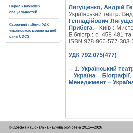
Лягущенко, Андрій Ге
Перелік наукових
спеціальностей
Український театр. Вид
Геннадійович Лягуще
Скорочені таблиці УДК
Прибєга
.– Київ : Мисте
українською мовою на веб-
Бібліогр.: с. 458-481 та
сайті UDCS
ISBN 978-966-577-303-
УДК 792.075(477)
-- 1.
Український теат
– Україна – Біографії
.
Менеджмент – Україн
© Одеська національна наукова бібліотека 2012—2026