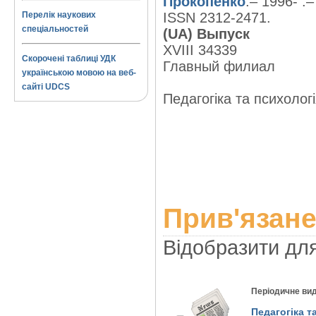
Прокопенко
.– 1996- .–
Перелік наукових
ISSN 2312-2471.
спеціальностей
(UA) Выпуск
XVIII 34339
Скорочені таблиці УДК
Главный филиал
українською мовою на веб-
сайті UDCS
Педагогіка та психологі
Прив'язане
Відобразити дл
Періодичне ви
Педагогіка т