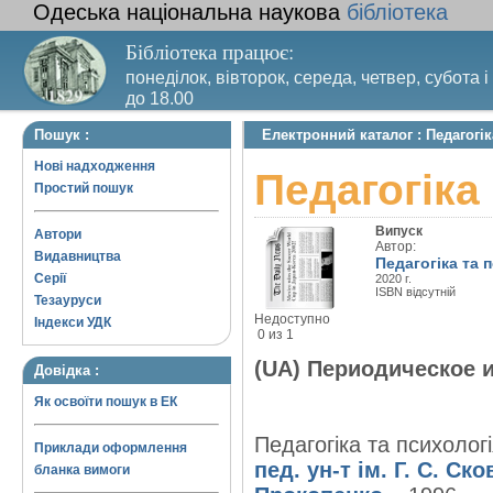
Одеська національна наукова
бібліотека
Бібліотека працює:
понеділок, вівторок, середа, четвер, субота і
до 18.00
Вихідний день – п’ятниця. Останній четвер м
Пошук :
Електронний каталог : Педагогік
санітарний день
Нові надходження
Педагогіка
Простий пошук
Випуск
Автори
Автор:
Видавництва
Педагогіка та п
Серії
2020 г.
ISBN відсутній
Тезауруси
Недоступно
Індекси УДК
0 из 1
(UA) Периодическое 
Довідка :
Як освоїти пошук в ЕК
Педагогіка та психологі
Приклади оформлення
пед. ун-т ім. Г. С. Ск
бланка вимоги