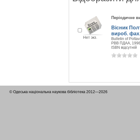
Періодичне в
Вісник Полт
вироб. фах.
Нет экз.
Bulletin of Polt
РВВ ПДАА, 1998
ISBN відсутній
© Одеська національна наукова бібліотека 2012—2026