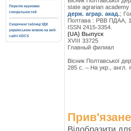
Вісник Полтавської держ
state agrarian academy
Перелік наукових
спеціальностей
держ. аграр. акад.
; Го
Полтава : РВВ ПДАА, 19
Скорочені таблиці УДК
ISSN 2415-3354.
українською мовою на веб-
(UA) Выпуск
сайті UDCS
XVIII 33725
Главный филиал
Вісник Полтавської дер
285 с. – На укр., англ. 
Прив'язане
Відобразити дл