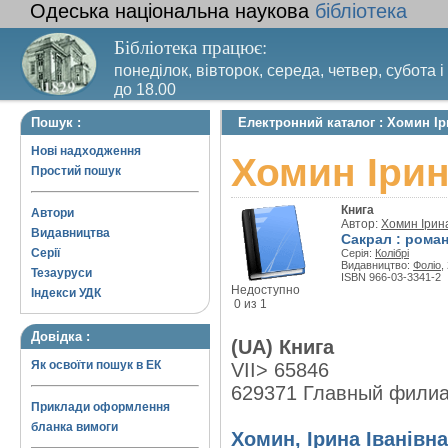
Одеська національна наукова
бібліотека
Бібліотека працює:
понеділок, вівторок, середа, четвер, субота і
до 18.00
Вихідний день – п’ятниця. Останній четвер м
Пошук :
Електронний каталог : Хомин Ір
санітарний день
Нові надходження
Хомин Ірин
Простий пошук
Книга
Автори
Автор:
Хомин Ірина
Видавництва
Сакрал : рома
Серії
Серія:
Колібрі
Видавництво:
Фоліо
,
Тезауруси
ISBN 966-03-3341-2
Недоступно
Індекси УДК
0 из 1
Довідка :
(UA) Книга
Як освоїти пошук в ЕК
VII> 65846
629371 Главный фили
Приклади оформлення
бланка вимоги
Хомин, Ірина Іванівна