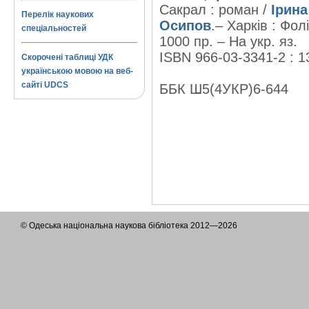
Сакрал : роман /
Ірина
Перелік наукових
Осипов
.– Харків : Фол
спеціальностей
1000 пр. – На укр. яз.
ISBN 966-03-3341-2 : 1
Скорочені таблиці УДК
українською мовою на веб-
сайті UDCS
ББК Ш5(4УКР)6-644
© Одеська національна наукова бібліотека 2012—2026