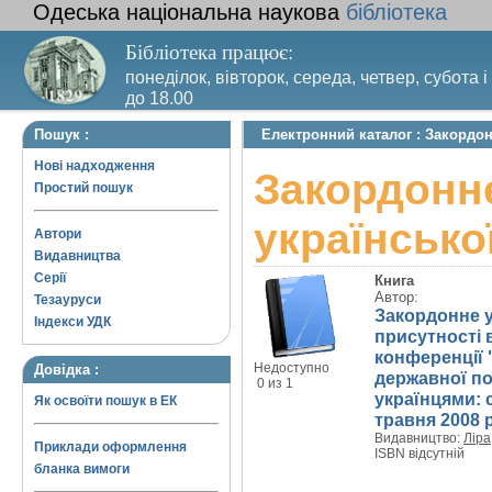
Одеська національна наукова
бібліотека
Бібліотека працює:
понеділок, вівторок, середа, четвер, субота і
до 18.00
Вихідний день – п’ятниця. Останній четвер м
Пошук :
Електронний каталог : Закордон
санітарний день
Нові надходження
Закордонне
Простий пошук
української
Автори
Видавництва
Серії
Книга
Автор:
Тезауруси
Закордонне у
Індекси УДК
присутності в
конференції 
Недоступно
Довідка :
державної по
0 из 1
українцями: 
Як освоїти пошук в ЕК
травня 2008 р
Видавництво:
Ліра
Приклади оформлення
ISBN відсутній
бланка вимоги