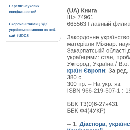
Перелік наукових
(UA) Книга
спеціальностей
III> 74961
665563 Главный фили
Скорочені таблиці УДК
українською мовою на веб-
сайті UDCS
Закордонне українство:
матеріали Міжнар. наук
Закарпатській області 
українцями: стан, проб
Ужгород, Україна / В.о
країн Європи
; За ред
380 с.
300 пр. – На укр. яз.
ISBN 966-219-507-1 : 1
ББК Т3(0)6-27я431
ББК Ф4(4УКР)
-- 1.
Діаспора, україн