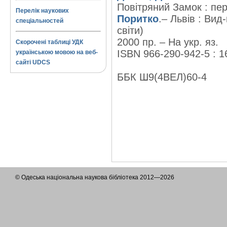
Повітряний Замок : пер.
Перелік наукових
Поритко
.– Львів : Вид
спеціальностей
світи)
2000 пр. – На укр. яз.
Скорочені таблиці УДК
ISBN 966-290-942-5 : 1
українською мовою на веб-
сайті UDCS
ББК Ш9(4ВЕЛ)60-4
© Одеська національна наукова бібліотека 2012—2026