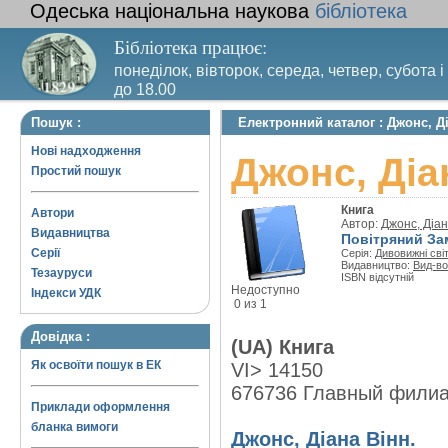
Одеська національна наукова
бібліотека
Бібліотека працює:
понеділок, вівторок, середа, четвер, субота і
до 18.00
Вихідний день – п’ятниця. Останній четвер м
Пошук :
Електронний каталог : Джонс, Д
санітарний день
Нові надходження
Джонс, Діа
Простий пошук
Книга
Автори
Автор:
Джонс, Діан
Видавництва
Повітряний За
Серії
Серія:
Дивовижні сві
Видавництво:
Вид-во
Тезауруси
ISBN відсутній
Недоступно
Індекси УДК
0 из 1
Довідка :
(UA) Книга
Як освоїти пошук в ЕК
VI> 14150
676736 Главный фили
Приклади оформлення
бланка вимоги
Джонс, Діана Вінн.