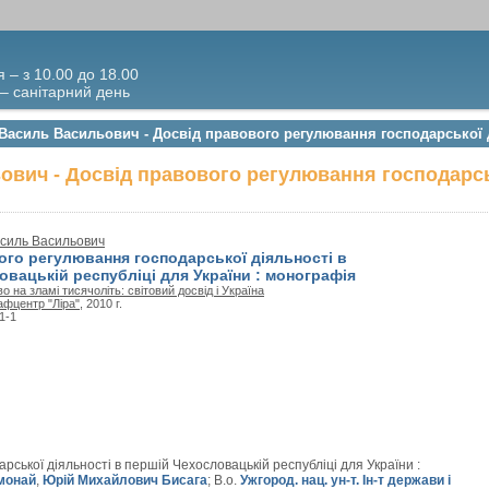
я – з 10.00 до 18.00
 – санітарний день
Василь Васильович - Досвід правового регулювання господарської д
вич - Досвід правового регулювання господарсь
силь Васильович
ого регулювання господарської діяльності в
вацькій республіці для України : монографія
о на зламі тисячоліть: світовий досвід і Україна
афцентр "Ліра"
, 2010 г.
1-1
рської діяльності в першій Чехословацькій республіці для України :
монай
,
Юрій Михайлович Бисага
; В.о.
Ужгород. нац. ун-т. Ін-т держави і