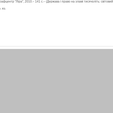
графцентр "Ліра", 2010.– 141 с.– (Держава і право на зламі тисячоліть: світовий
. яз.