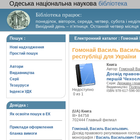
Одеська національна наукова
бібліотека
Бібліотека працює:
понеділок, вівторок, середа, четвер, субота і неділ
Вихідний день – п’ятниця. Останній четвер місяця
Пошук :
Електронний каталог : Гомонай 
Нові надходження
Гомонай Василь Васильо
Простий пошук
республіці для України
Книга
Автори
Автор:
Гомонай Ва
Видавництва
Досвід правов
першій Чехосло
Серії
Серія:
Держава і прав
Тезауруси
Видавництво:
Полігр
Недоступно
ISBN 978-617-596-00
Індекси УДК
0 из 1
Довідка :
(UA) Книга
Як освоїти пошук в ЕК
III> 84758
702444 Главный филиал
Приклади оформлення
Гомонай, Василь Васильович.
Досвід правового регулювання господа
бланка вимоги
монографія /
Василь Васильович Го