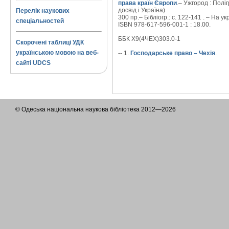
права країн Європи
.– Ужгород : Полі
досвід і Україна)
Перелік наукових
300 пр.– Бібліогр.: с. 122-141 . – На укр
спеціальностей
ISBN 978-617-596-001-1 : 18.00.
ББК Х9(4ЧЕХ)303.0-1
Скорочені таблиці УДК
українською мовою на веб-
-- 1.
Господарське право – Чехія
.
сайті UDCS
© Одеська національна наукова бібліотека 2012—2026