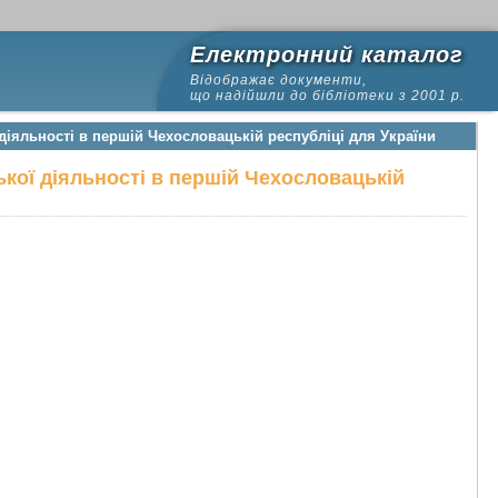
Електронний каталог
Відображає документи,
що надійшли до бібліотеки з 2001 р.
іяльності в першій Чехословацькій республіці для України
кої діяльності в першій Чехословацькій