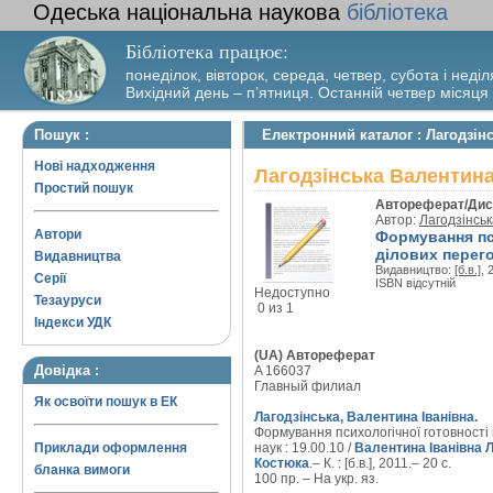
Одеська національна наукова
бібліотека
Бібліотека працює:
понеділок, вівторок, середа, четвер, субота і неділ
Вихідний день – п’ятниця. Останній четвер місяця
Пошук :
Електронний каталог : Лагодзін
Нові надходження
Лагодзінська Валентина
Простий пошук
Автореферат/Дис
Автор:
Лагодзінськ
Автори
Формування пс
ділових перегов
Видавництва
Видавництво:
[б.в.]
, 
Серії
ISBN відсутній
Недоступно
Тезауруси
0 из 1
Індекси УДК
(UA) Автореферат
Довідка :
A 166037
Главный филиал
Як освоїти пошук в ЕК
Лагодзінська, Валентина Іванівна.
Формування психологічної готовності п
Приклади оформлення
наук : 19.00.10 /
Валентина Іванівна 
Костюка
.– К. : [б.в.], 2011.– 20 с.
бланка вимоги
100 пр. – На укр. яз.