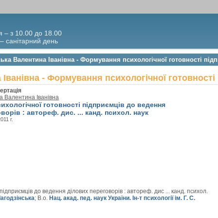
я – з 10.00 до 18.00
 – санітарний день
ська Валентина Іванівна - Формування психологічної готовності під
 Іванівна - Формування психологічної готовності
ертація
а Валентина Іванівна
ихологічної готовності підприємців до ведення
орів : автореф. дис. ... канд. психол. наук
2011 г.
ідприємців до ведення ділових переговорів : автореф. дис ... канд. психол.
Лагодзінська
; В.о.
Нац. акад. пед. наук України. Ін-т психології ім. Г. С.