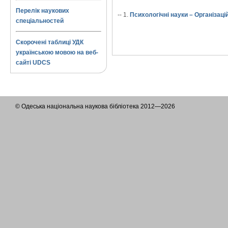
Перелік наукових
-- 1.
Психологічні науки – Організаці
спеціальностей
Скорочені таблиці УДК
українською мовою на веб-
сайті UDCS
© Одеська національна наукова бібліотека 2012—2026