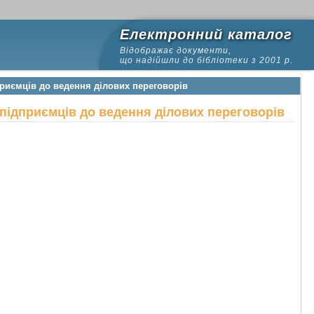
Електронний каталог
Відображає документи,
що надійшли до бібліотеки з 2001 р.
приємців до ведення ділових переговорів
 підприємців до ведення ділових переговорів