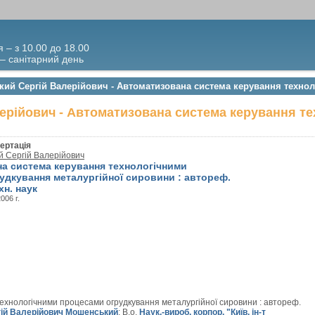
я – з 10.00 до 18.00
 – санітарний день
кий Сергій Валерійович - Автоматизована система керування техно
ерійович - Автоматизована система керування т
ертація
 Сергій Валерійович
а система керування технологічними
удкування металургійної сировини : автореф.
ехн. наук
2006 г.
ехнологічними процесами огрудкування металургійної сировини : автореф.
ій Валерійович Мошенський
; В.о.
Наук.-вироб. корпор. "Київ. ін-т