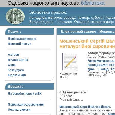
Одеська національна наукова
бібліотека
Бібліотека працює:
понеділок, вівторок, середа, четвер, субота і неділ
Вихідний день – п’ятниця. Останній четвер місяця
Пошук :
Електронний каталог : Мошенсь
Нові надходження
Мошенський Сергій Вал
Простий пошук
металургійної сировини
Автореферат/Дис
Автори
Автор:
Мошенський
Видавництва
Автоматизован
процесами огр
Серії
дис. ... канд. т
Тезауруси
Видавництво:
[б.в.]
, 
Недоступно
Індекси УДК
ISBN відсутній
0 из 1
Довідка :
(UA) Автореферат
Як освоїти пошук в ЕК
A 172886
Главный филиал
Приклади оформлення
Мошенський, Сергій Валерійович.
бланка вимоги
Автоматизована система керування т
дис ... канд. техн. наук : 05.13.07 /
Серг