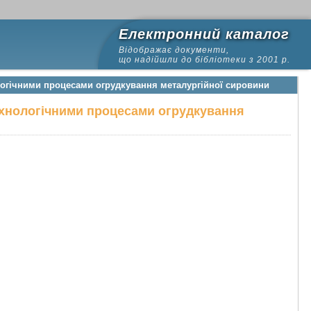
Електронний каталог
Відображає документи,
що надійшли до бібліотеки з 2001 р.
логічними процесами огрудкування металургійної сировини
ехнологічними процесами огрудкування