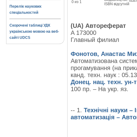
0 из 1
ISBN відсутній
Перелік наукових
спеціальностей
(UA) Автореферат
Скорочені таблиці УДК
українською мовою на веб-
A 173000
сайті UDCS
Главный филиал
Фонотов, Анастас Ми
Автоматизована систем
прогамування (на прикл
канд. техн. наук : 05.1
Донец. нац. техн. ун-т
100 пр. – На укр. яз.
-- 1.
Технічні науки –
автоматизація – Авто