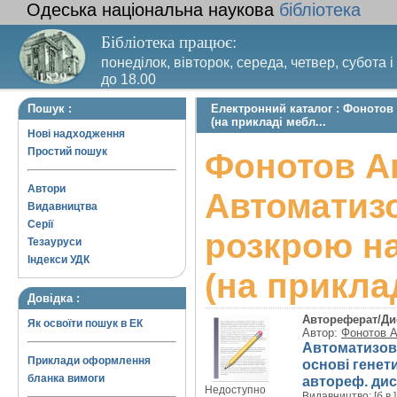
Одеська національна наукова
бібліотека
Бібліотека працює:
понеділок, вівторок, середа, четвер, субота і
до 18.00
Вихідний день – п’ятниця. Останній четвер м
Пошук :
Електронний каталог : Фонотов
санітарний день
(на прикладі мебл...
Нові надходження
Простий пошук
Фонотов А
Автори
Автоматизо
Видавництва
Серії
розкрою на
Тезауруси
Індекси УДК
(на приклад
Довідка :
Автореферат/Ди
Як освоїти пошук в ЕК
Автор:
Фонотов 
Автоматизов
Приклади оформлення
основі генети
бланка вимоги
автореф. дис. 
Недоступно
Видавництво:
[б.в.]