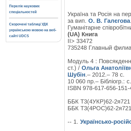
Перелік наукових
спеціальностей
Україна та Росія на пер
за вип.
О. В. Галєгова
Скорочені таблиці УДК
Гуманітарне співробітни
українською мовою на веб-
(UA) Книга
сайті UDCS
II> 33472
735248 Главный фили
Модуль 4 : Повсякденн
ст.) /
Ольга Анатоліїв
Шубін
.– 2012.– 78 с.
10 060 пр.– Бібліогр.: с.
ISBN 978-617-656-151-4
ББК Т3(4УКР)62-2я721
ББК Т3(4РОС)62-2я72
-- 1.
Українсько-російс