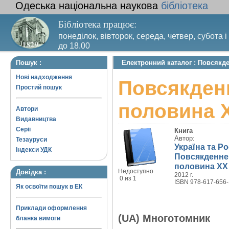
Одеська національна наукова
бібліотека
Бібліотека працює:
понеділок, вівторок, середа, четвер, субота і
до 18.00
Вихідний день – п’ятниця. Останній четвер м
Пошук :
Електронний каталог : Повсякде
санітарний день
Нові надходження
Повсякденн
Простий пошук
половина X
Автори
Видавництва
Серії
Книга
Автор:
Тезауруси
Україна та Ро
Індекси УДК
Повсякденне 
половина XX 
Недоступно
Довідка :
2012 г.
0 из 1
ISBN 978-617-656-
Як освоїти пошук в ЕК
Приклади оформлення
(UA) Многотомник
бланка вимоги