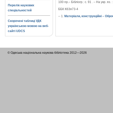
100 пр.– Бібліогр.: с. 91 . – На укр. яз. :
Перелік наукових
ББК К63я73-4
спеціальностей
-- 1.
Матеріали, конструкційні – Обро
Скорочені таблиці УДК
українською мовою на веб-
сайті UDCS
© Одеська національна наукова бібліотека 2012—2026