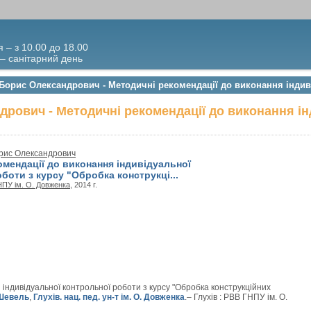
я – з 10.00 до 18.00
 – санітарний день
Борис Олександрович - Методичні рекомендації до виконання індиві
рович - Методичні рекомендації до виконання ін
рис Олександрович
мендації до виконання індивідуальної
боти з курсу "Обробка конструкці...
ПУ ім. О. Довженка
, 2014 г.
індивідуальної контрольної роботи з курсу "Обробка конструкційних
Шевель
,
Глухів. нац. пед. ун-т ім. О. Довженка
.– Глухів : РВВ ГНПУ ім. О.