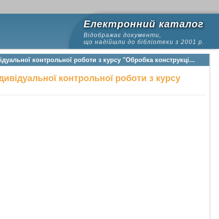
Електронний каталог
Відображає документи,
що надійшли до бібліотеки з 2001 р.
дуальної контрольної роботи з курсу "Обробка конструкці...
дивідуальної контрольної роботи з курсу