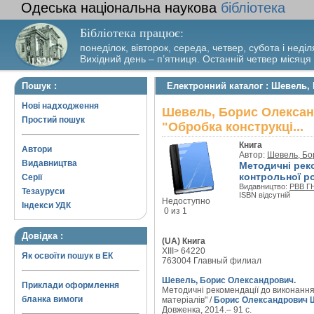
Одеська національна наукова
бібліотека
Бібліотека працює:
понеділок, вівторок, середа, четвер, субота і неділ
Вихідний день – п’ятниця. Останній четвер місяця
Пошук :
Електронний каталог : Шевель, 
Нові надходження
Шевель, Борис Олександ
Простий пошук
"Обробка конструкці...
Книга
Автори
Автор:
Шевель, Бо
Видавництва
Методичні реко
контрольної ро
Серії
Видавництво:
РВВ ГН
Тезауруси
ISBN відсутній
Недоступно
Індекси УДК
0 из 1
Довідка :
(UA) Книга
XIII> 64220
Як освоїти пошук в ЕК
763004 Главный филиал
Шевель, Борис Олександрович.
Приклади оформлення
Методичні рекомендації до виконання 
бланка вимоги
матеріалів" /
Борис Олександрович 
Довженка, 2014.– 91 с.