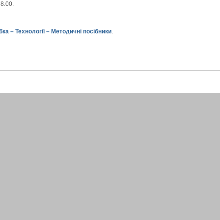
 8.00.
бка – Технології – Методичні посібники
.