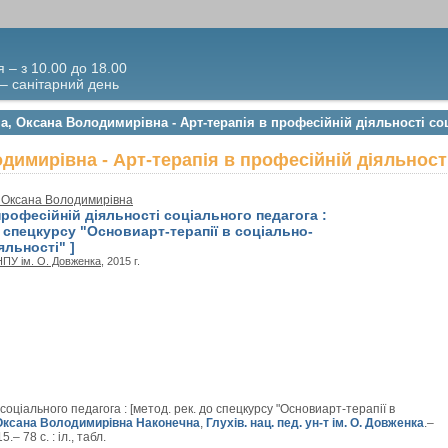
я – з 10.00 до 18.00
 – санітарний день
а, Оксана Володимирівна - Арт-терапія в професійній діяльності со
димирівна - Арт-терапія в професійній діяльност
 Оксана Володимирівна
професійній діяльності соціального педагога :
о спецкурсу "Основиарт-терапії в соціально-
яльності" ]
ПУ ім. О. Довженка
, 2015 г.
соціального педагога : [метод. рек. до спецкурсу "Основиарт-терапії в
Оксана Володимирівна Наконечна
,
Глухів. нац. пед. ун-т ім. О. Довженка
.–
– 78 с. : іл., табл.