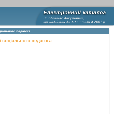
Електронний каталог
Відображає документи,
що надійшли до бібліотеки з 2001 р.
ціального педагога
і соціального педагога