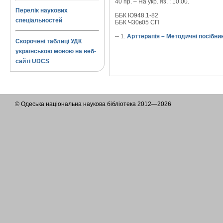
40 пр. – На укр. яз. : 10.00.
Перелік наукових
ББК Ю948.1-82
спеціальностей
ББК Ч30в05 СП
-- 1.
Арттерапія – Методичні посібни
Скорочені таблиці УДК
українською мовою на веб-
сайті UDCS
© Одеська національна наукова бібліотека 2012—2026