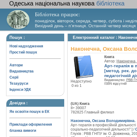
Одеська національна наукова
бібліотека
Бібліотека працює:
понеділок, вівторок, середа, четвер, субота і неділ
Вихідний день – п’ятниця. Останній четвер місяця
Пошук :
Електронний каталог : Наконечн
Нові надходження
Наконечна, Оксана Воло
Простий пошук
Книга
Автор:
Наконечна,
Автори
Арт-терапія в 
[метод. рек. д
Видавництва
педагогічній ді
Серії
Видавництво:
РВВ ГН
Недоступно
Тезауруси
ISBN відсутній
0 из 1
Індекси УДК
Довідка :
(UA) Книга
II> 39007
Як освоїти пошук в ЕК
782825 Главный филиал
Наконечна, Оксана Володимирівна.
Приклади оформлення
Арт-терапія в професійній діяльності 
соціально-педагогічній діяльності" ] /
бланка вимоги
Глухів : РВВ ГНПУ ім. О. Довженка, 2015.