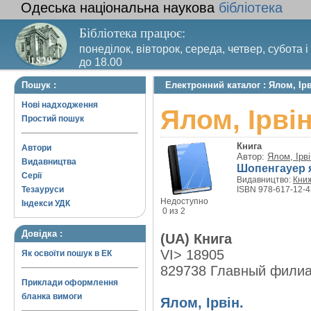
Одеська національна наукова
бібліотека
Бібліотека працює:
понеділок, вівторок, середа, четвер, субота і
до 18.00
Вихідний день – п’ятниця. Останній четвер м
Пошук :
Електронний каталог : Ялом, Ірв
санітарний день
Нові надходження
Ялом, Ірві
Простий пошук
Книга
Автори
Автор:
Ялом, Ірві
Видавництва
Шопенгауер я
Серії
Видавництво:
Книж
Тезауруси
ISBN 978-617-12-4
Недоступно
Індекси УДК
0 из 2
Довідка :
(UA) Книга
VI> 18905
Як освоїти пошук в ЕК
829738 Главный фили
Приклади оформлення
бланка вимоги
Ялом, Ірвін.