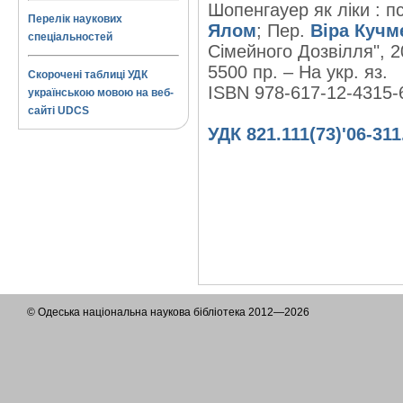
Шопенгауер як ліки : п
Перелік наукових
Ялом
; Пер.
Віра Кучм
спеціальностей
Сімейного Дозвілля", 20
5500 пр. – На укр. яз.
Скорочені таблиці УДК
ISBN 978-617-12-4315-
українською мовою на веб-
сайті UDCS
УДК 821.111(73)'06-311
© Одеська національна наукова бібліотека 2012—2026