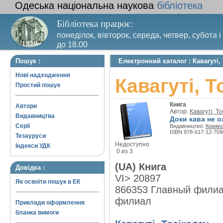
Одеська національна наукова
бібліотека
Бібліотека працює:
понеділок, вівторок, середа, четвер, субота і
до 18.00
Вихідний день – п’ятниця. Останній четвер м
Пошук :
Електронний каталог : Кавагуті,
санітарний день
Нові надходження
Кавагуті, Т
Простий пошук
Книга
Автори
Автор:
Кавагуті, То
Видавництва
Доки кава не о
Серії
Видавництво:
Книжко
ISBN 978-617-12-709
Тезауруси
Недоступно
Індекси УДК
0 из 3
(UA) Книга
Довідка :
VI> 20897
Як освоїти пошук в ЕК
866353 Главный филиа
филиал
Приклади оформлення
бланка вимоги