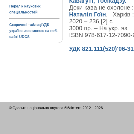
Кавагуті, Тосікадзу.
Перелік наукових
Доки кава не охолоне : 
спеціальностей
Наталія Гоїн
.– Харків
2020.– 236,[2] с.
Скорочені таблиці УДК
3000 пр. – На укр. яз.
українською мовою на веб-
ISBN 978-617-12-7090-
сайті UDCS
УДК 821.111(520)'06-3
© Одеська національна наукова бібліотека 2012—2026