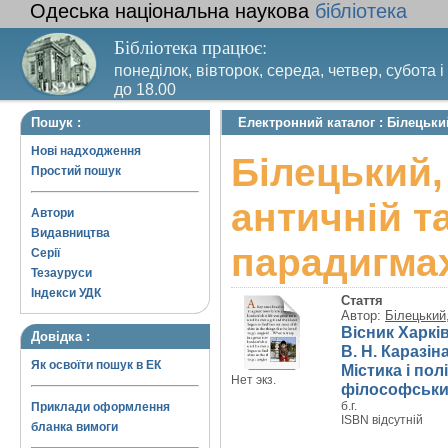
Одеська національна наукова
бібліотека
Бібліотека працює:
понеділок, вівторок, середа, четвер, субота і
до 18.00
Вихідний день – п’ятниця. Останній четвер м
Пошук :
Електронний каталог : Білецьки
санітарний день
Нові надходження
Білецький, 
Простий пошук
античній т
Автори
Видавництва
парадигма
Серії
Тезауруси
Індекси УДК
Стаття
Автор:
Білецький
Вісник Харкі
Довідка :
В. Н. Каразін
Як освоїти пошук в ЕК
Містика і пол
Нет экз.
філософськи
б.г.
Приклади оформлення
ISBN відсутній
бланка вимоги