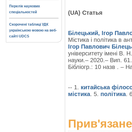
Перелік наукових
(UA) Статья
спеціальностей
Скорочені таблиці УДК
українською мовою на веб-
Білецький, Ігор Павл
сайті UDCS
Містика і політика в а
Ігор Павлович Білец
університету імені В. Н
науки.– 2020.– Вип. 61.
Бібліогр.: 10 назв . – На
-- 1.
китайська філос
містика
. 5.
політика
. 
Прив'язане