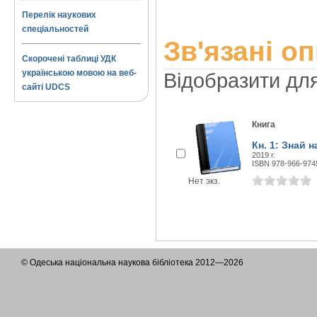
Перелік наукових
спеціальностей
Зв'язані о
Скорочені таблиці УДК
українською мовою на веб-
Відобразити дл
сайті UDCS
Книга
Кн. 1: Знай 
2019 г.
ISBN 978-966-974
Нет экз.
© Одеська національна наукова бібліотека 2012—2026