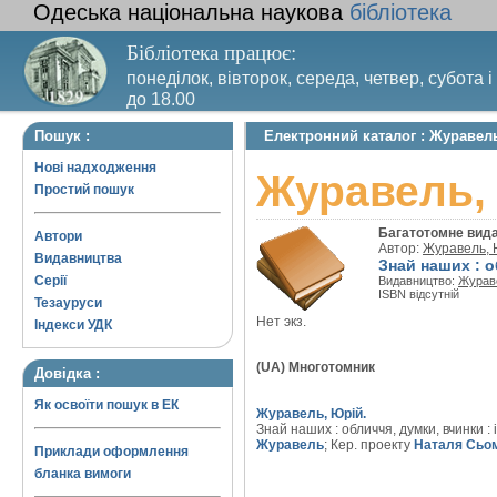
Одеська національна наукова
бібліотека
Бібліотека працює:
понеділок, вівторок, середа, четвер, субота і
до 18.00
Вихідний день – п’ятниця. Останній четвер м
Пошук :
Електронний каталог : Журавель
санітарний день
Нові надходження
Журавель, 
Простий пошук
Багатотомне вид
Автори
Автор:
Журавель, 
Видавництва
Знай наших : о
Серії
Видавництво:
Журав
ISBN відсутній
Тезауруси
Нет экз.
Індекси УДК
(UA) Многотомник
Довідка :
Як освоїти пошук в ЕК
Журавель, Юрій.
Знай наших : обличчя, думки, вчинки :
Журавель
; Кер. проекту
Наталя Сьо
Приклади оформлення
бланка вимоги