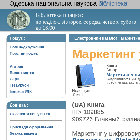
Одеська національна наукова
бібліотека
Бібліотека працює:
понеділок, вівторок, середа, четвер, субота і
до 18.00
Вихідний день – п’ятниця. Останній четвер м
Пошук :
Електронний каталог : Маркети
санітарний день
Нові надходження
Маркетинг
Простий пошук
Книга
Автори
Автор:
Видавництва
Маркетинг у ц
Серії
Видавництво:
Сум. д
ISBN 978-966-657-86
Тезауруси
Недоступно
Індекси УДК
0 из 1
(UA) Книга
Довідка :
III> 109885
Як освоїти пошук в ЕК
909726 Главный фили
Приклади оформлення
Маркетинг у цифровому
бланка вимоги