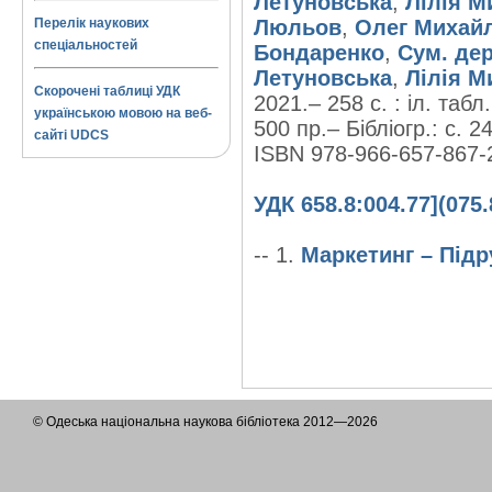
Летуновська
,
Лілія М
Перелік наукових
Люльов
,
Олег Михай
спеціальностей
Бондаренко
,
Сум. дер
Летуновська
,
Лілія М
Скорочені таблиці УДК
2021.– 258 с. : іл. табл
українською мовою на веб-
500 пр.– Бібліогр.: с. 2
сайті UDCS
ISBN 978-966-657-867-
УДК 658.8:004.77](075.
-- 1.
Маркетинг – Підр
© Одеська національна наукова бібліотека 2012—2026