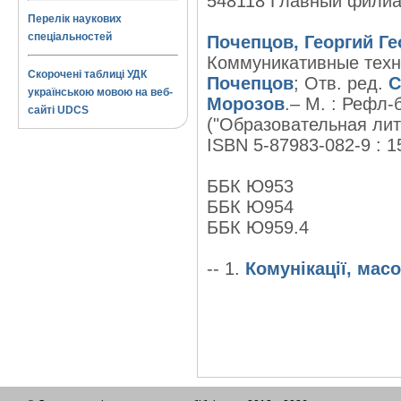
548118 Главный филиа
Перелік наукових
спеціальностей
Почепцов, Георгий Ге
Коммуникативные техн
Скорочені таблиці УДК
Почепцов
; Отв. ред.
С
українською мовою на веб-
Морозов
.– М. : Рефл-б
сайті UDCS
("Образовательная лите
ISBN 5-87983-082-9 : 1
ББК Ю953
ББК Ю954
ББК Ю959.4
-- 1.
Комунікації, масо