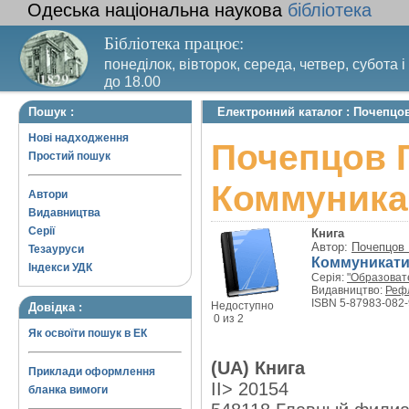
Одеська національна наукова
бібліотека
Бібліотека працює:
понеділок, вівторок, середа, четвер, субота і
до 18.00
Вихідний день – п’ятниця. Останній четвер м
Пошук :
Електронний каталог : Почепцо
санітарний день
Нові надходження
Почепцов Г
Простий пошук
Коммуника
Автори
Видавництва
Серії
Книга
Автор:
Почепцов 
Тезауруси
Коммуникати
Індекси УДК
Серія:
"Образоват
Видавництво:
Реф
ISBN 5-87983-082-
Недоступно
Довідка :
0 из 2
Як освоїти пошук в ЕК
(UA) Книга
Приклади оформлення
II> 20154
бланка вимоги