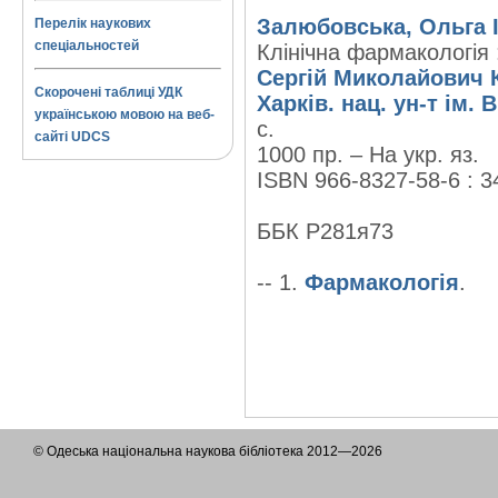
Залюбовська, Ольга І
Перелік наукових
спеціальностей
Клінічна фармакологія 
Сергій Миколайович 
Скорочені таблиці УДК
Харків. нац. ун-т ім. В
українською мовою на веб-
с.
сайті UDCS
1000 пр. – На укр. яз.
ISBN 966-8327-58-6 : 3
ББК Р281я73
-- 1.
Фармакологія
.
© Одеська національна наукова бібліотека 2012—2026