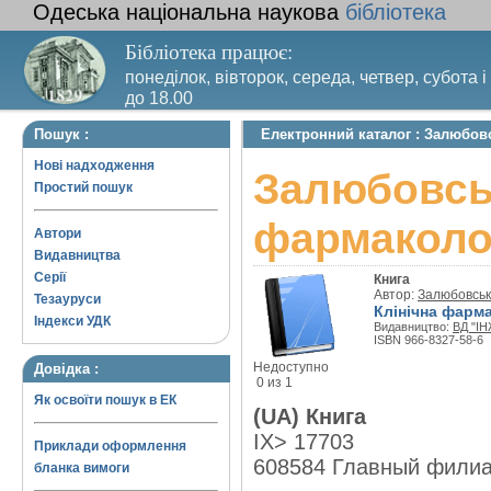
Одеська національна наукова
бібліотека
Бібліотека працює:
понеділок, вівторок, середа, четвер, субота і
до 18.00
Вихідний день – п’ятниця. Останній четвер м
Пошук :
Електронний каталог : Залюбовс
санітарний день
Нові надходження
Залюбовськ
Простий пошук
фармаколо
Автори
Видавництва
Серії
Книга
Автор:
Залюбовськ
Тезауруси
Клінічна фарма
Індекси УДК
Видавництво:
ВД "І
ISBN 966-8327-58-6
Недоступно
Довідка :
0 из 1
Як освоїти пошук в ЕК
(UA) Книга
IX> 17703
Приклади оформлення
608584 Главный фили
бланка вимоги